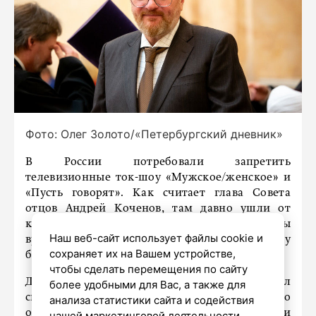
Фото: Олег Золото/«Петербургский дневник»
В России потребовали запретить
телевизионные ток-шоу «Мужское/женское» и
«Пусть говорят». Как считает глава Совета
отцов Андрей Коченов, там давно ушли от
конструктивного диалога. Такие программы
Наш веб-сайт использует файлы cookie и
вредят общественной морали и институту
сохраняет их на Вашем устройстве,
брака.
чтобы сделать перемещения по сайту
Депутат Госдумы Виталий Милонов выразил
более удобными для Вас, а также для
свое мнение «
Радио 1
». Он считает, что
анализа статистики сайта и содействия
основная проблема современного кино и
нашей маркетинговой деятельности.