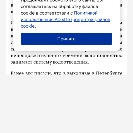
воды. Канализация всей воды проводится при
соглашаетесь на обработку файлов
выпадении нормативного количества капель.
cookie в соответствии с
Политикой
использования АО «Петроцентр» файлов
Однако при выпадении сильных дождей объем
cookie
.
воды часто превышает пропускную способность
водоприемных устройств и канализационной
Принять
сети, что может приводить к временным
скоплениям воды на улицах города. В течение
непродолжительного времени вода полностью
занимает систему водоотведения.
Ранее мы писали, что в выходные в Петербурге
будет
тепло и пасмурно.
ПРОИСШЕСТВИЯ
Границу с Россией незаконно
пересек катер из Финляндии
8 августа 2025