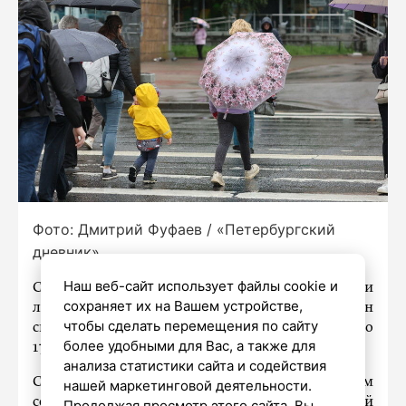
Фото: Дмитрий Фуфаев / «Петербургский
дневник»
Наш веб-сайт использует файлы cookie и
Сегодня в Санкт-Петербурге местами прошли
сохраняет их на Вашем устройстве,
ливни. В Петродворцовом районе зафиксирован
чтобы сделать перемещения по сайту
сверхрасчетный дождь: за 20 минут там выпало
более удобными для Вас, а также для
17,34 мм осадков, сообщили в «Водоканале».
анализа статистики сайта и содействия
Система водоотведения находится в исправном
нашей маркетинговой деятельности.
состоянии и подготовлена к приему дождевой
Продолжая просмотр этого сайта, Вы