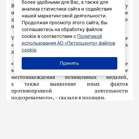
более удобными для Вас, а также для
В ходе обыска обнаружили и изъяли одну
анализа статистики сайта и содействия
из похищенных наград. По оперативным
нашей маркетинговой деятельности.
данным, остальные злоумышленник продал
Продолжая просмотр этого сайта, Вы
покупателям через Интернет.
соглашаетесь на обработку файлов
cookie в соответствии с
Политикой
Уголовное дело возбуждено по статье
использования АО «Петроцентр» файлов
«Приобретение или сбыт официальных
cookie
.
документов и государственных наград».
Принять
«Проводятся оперативно-разыскные
мероприятия, направленные на установление
местонахождения похищенных медалей,
а также выявление иных фактов
противоправной деятельности
подозреваемого», – сказали в полиции.
НАШ ГОРОД
В Стрельне построят школу на 875