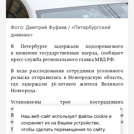
Фото: Дмитрий Фуфаев / «Петербургский
дневник»
В Петербурге задержали подозреваемого
в хищении государственных наград, сообщает
пресс-служба регионального главка МВД РФ.
В ходе расследования сотрудники уголовного
розыска отправились в Новгородскую область,
где задержали 36-летнего жителя Великого
Новгорода.
Установлены трое пострадавших
от противоправных действий задержанного.
Весной и летом 2024 года он под видом
Наш веб-сайт использует файлы cookie и
оформления льготной путевки похитил
сохраняет их на Вашем устройстве,
у петербуржцев государственные награды.
чтобы сделать перемещения по сайту