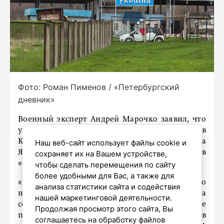
Фото: Роман Пименов / «Петербургский
дневник»
Военный эксперт Андрей Марочко заявил, что
украинская армия, закрепившись в
Константиновке после отступления из Часова
Наш веб-сайт использует файлы cookie и
Яра в Донбассе, может оказаться в
сохраняет их на Вашем устройстве,
«огромнейшем котле».
чтобы сделать перемещения по сайту
более удобными для Вас, а также для
«Продвижение западнее Часова Яра по
анализа статистики сайта и содействия
направлению Дружковки и юго-западнее на
нашей маркетинговой деятельности.
север может просто перерезать логистические
Продолжая просмотр этого сайта, Вы
пути, и, по сути, украинские боевики окажутся в
соглашаетесь на обработку файлов