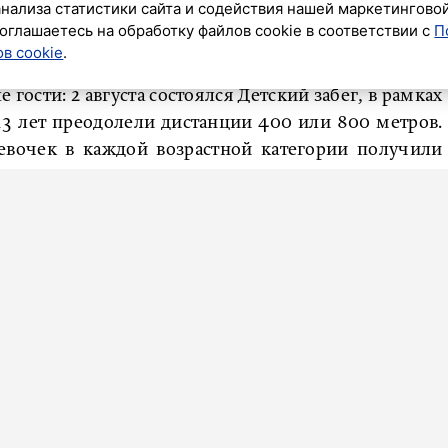
анализа статистики сайта и содействия нашей маркетингово
 обладателями стали пять мужчин и пять женщин.
оглашаетесь на обработку файлов cookie в соответствии с
П
в cookie
.
учшие команды.
гости: 2 августа состоялся Детский забег, в рамках
13 лет преодолели дистанции 400 или 800 метров.
евочек в каждой возрастной категории получили
а, на территории КСК «Арена» проходила Спортивная
яли более 20 экспонентов – российские бренды-
ки, питания, аксессуаров и гаджетов для бега и
 принимает Москва: 24 августа в столице состоится
 смогут пройти дистанцию 21,1 километра как
нды в смешанной эстафете.
бщал
, что экс-игрок «Зенита» Александр Кержаков