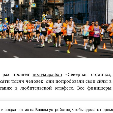
ой раз прошёл
полумарафон
«Северная столица»,
сяти тысяч человек: они попробовали свои силы в
а также в любительской эстафете. Все финишеры
и кубками, подарками и денежными призами. В
 и сохраняет их на Вашем устройстве, чтобы сделать перем
грады получили три самых быстрых мужчины и