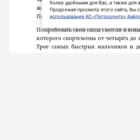
более удобными для Вас, а также для 
женщины, а среди полумарфонцев их
Продолжая просмотр этого сайта, Вы с
использования АО «Петроцентр» файло
По итогам эстафеты наградили три л
Попробовать свои силы смогли и юные 
которого спортсмены от четырёх до 
Трое самых быстрых мальчиков и д
подарки.
Также накануне забега, 1 и 2 август
выставка, участие в которой прин
производители спортивной экипиров
других компаний-партнеров.
Беговую эстафету у Петербурга снова
полумарафон «Лужники». Участники
самостоятельно, так и в составе кома
Ранее «Петербургский дневник»
соо