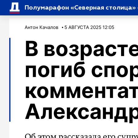
Полумарафон «Северная столица» с
Антон Качалов
5 АВГУСТА 2025 12:05
В возрасте
погиб спо
коммента
Александ
Об этом рассказала его супр