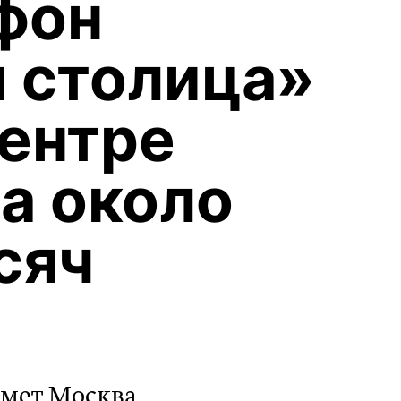
фон
 столица»
центре
а около
сяч
имет Москва