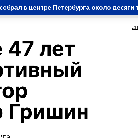
обрал в центре Петербурга около десяти 
С
 47 лет
ртивный
тор
р Гришин
уга