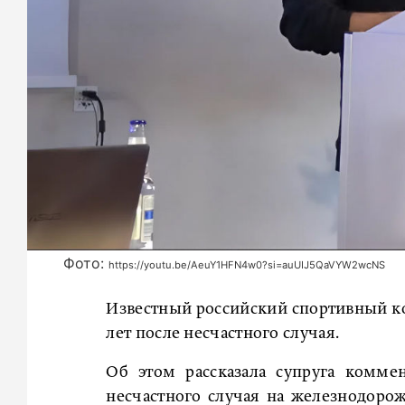
Фото:
https://youtu.be/AeuY1HFN4w0?si=auUIJ5QaVYW2wcNS
Известный российский спортивный ко
лет после несчастного случая.
Об этом рассказала супруга коммен
несчастного случая на железнодоро