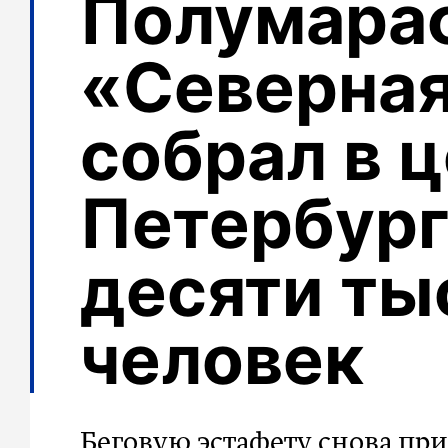
Полумара
«Северная
собрал в 
Петербург
десяти ты
человек
Беговую эстафету снова пр