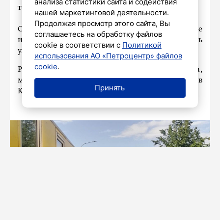
анализа статистики сайта и содействия
технику.
нашей маркетинговой деятельности.
Продолжая просмотр этого сайта, Вы
Специалисты отчитались о проделанной работе
соглашаетесь на обработку файлов
и продемонстрировали, как стали выглядеть
cookie в соответствии с
Политикой
улицы по завершении принятых мер.
использования АО «Петроцентр» файлов
cookie
.
Ранее мы писали, что сегодня, 5 августа,
максимальное количество осадков
выпало
в
Принять
Колпинском районе Петербурга.