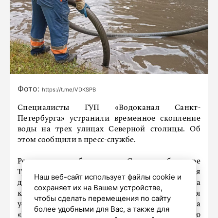
Фото:
https://t.me/VDKSPB
Специалисты ГУП «Водоканал Санкт-
Петербурга» устранили временное скопление
воды на трех улицах Северной столицы. Об
этом сообщили в пресс-службе.
Речь идет об улице Салова, бульваре
Трудящихся, а также улице Димитрова. Вся
Наш веб-сайт использует файлы cookie и
дождевая вода на этих локациях была принята
сохраняет их на Вашем устройстве,
канализационной системой. Также для
чтобы сделать перемещения по сайту
ускорения процесса отвода воды бригада
более удобными для Вас, а также для
«Водоканала» применила специализированную