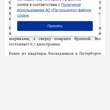
Сотрудники попросили вернуть экспонат
cookie в соответствии с
Политикой
на место, потому что изготовление нового
использования АО «Петроцентр» файлов
придется ждать 2-3 месяца, уточняет телеграм-
cookie
.
канал Baza.
Принять
Известно, что это не золотой слиток. Он сделан
из железа, внутри оно утяжелено свинцовыми
шариками, а сверху покрыто бронзой. Вес
составляет 6,7 килограмма.
Ранее из квартиры блокадников в Петербурге
у
крали 980 тысяч рублей.
Сегодня улицы Петербурга чистят
и моют 526 машин и 909
дворников
4 августа 2025