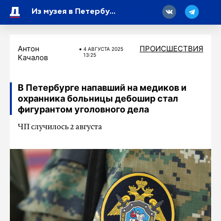
18
Из музея в Петербурге украли слиток золота, который оказался поддельным
Антон
ПРОИСШЕСТВИЯ
4 АВГУСТА 2025
13:25
Качалов
В Петербурге напавший на медиков и
охранника больницы дебошир стал
фигурантом уголовного дела
ЧП случилось 2 августа