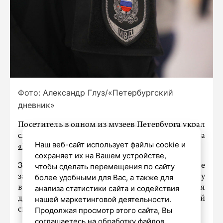
Фото: Александр Глуз/«Петербургский
дневник»
Посетитель в одном из музеев Петербурга украл
слиток золота и скрылся, пишет 4 августа
Наш веб-сайт использует файлы cookie и
«Бриф24».
сохраняет их на Вашем устройстве,
Задание квеста в интерактивном музее
чтобы сделать перемещения по сайту
заключалось в том, чтобы просунуть руку
более удобными для Вас, а также для
в щель и, использовав ловкость, попытаться
анализа статистики сайта и содействия
достать золотой слиток. Кто-то неизвестный
нашей маркетинговой деятельности.
справился с испытанием и сбежал с «трофеем».
Продолжая просмотр этого сайта, Вы
соглашаетесь на обработку файлов