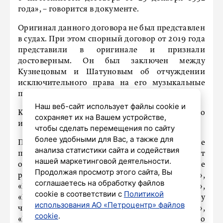
года», – говорится в документе.
Оригинал данного договора не был представлен
в судах. При этом спорный договор от 2019 года
представили в оригинале и признали
достоверным. Он был заключен между
Кузнецовым и Шатуновым об отчуждении
исключительного права на его музыкальные
произведения с текстом.
Наш веб-сайт использует файлы cookie и
Кроме того, суд учел, что иск подали по
сохраняет их на Вашем устройстве,
истечении срока исковой давности.
чтобы сделать перемещения по сайту
более удобными для Вас, а также для
Предметом спора стали песни: «А я к тебе
анализа статистики сайта и содействия
протяну ладони (Дождь)», «Медленно уходит
нашей маркетинговой деятельности.
осень (А я так жду)», «Бездомный пес», «Белые
Продолжая просмотр этого сайта, Вы
розы», «Взрослые», «Глупые снежинки»,
соглашаетесь на обработку файлов
«Кончено всё (Всё)», «Лето», «Маскарад»,
cookie в соответствии с
Политикой
«Месяц и июль», «Метель в чужом городе», «Ну
использования АО «Петроцентр» файлов
что же ты», «Осенний парк (Месяц осени)»,
cookie
.
«Пусть будет ночь», «Ради тебя», «Рано