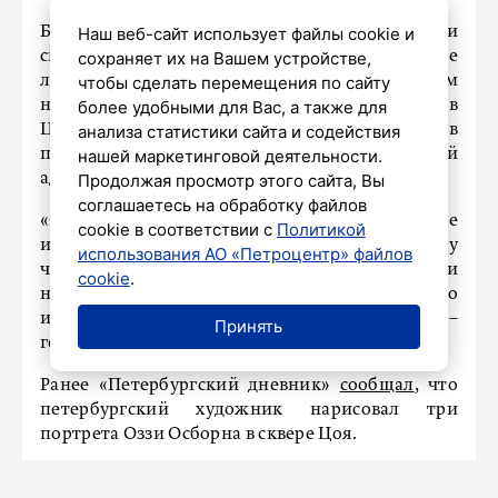
Болельщики московского «Спартака» оставили
Наш веб-сайт использует файлы cookie и
свой след в Петербурге: символику и название
сохраняет их на Вашем устройстве,
любимой команды они варварским способом
чтобы сделать перемещения по сайту
нанесли на ограждение гимназии №171 в
более удобными для Вас, а также для
Центральном районе, сообщили сегодня в
анализа статистики сайта и содействия
пресс-службе Государственной
нашей маркетинговой деятельности.
административно-технической инспекции.
Продолжая просмотр этого сайта, Вы
соглашаетесь на обработку файлов
«Однако посторонние графические
cookie в соответствии с
Политикой
изображения долго не продержались, потому
использования АО «Петроцентр» файлов
что инспекторы ГАТИ оперативно выявили
cookie
.
нарушение и проконсультировали школу, что
их надо как можно быстрее удалить», –
Принять
говорится в сообщении.
Ранее «Петербургский дневник»
сообщал
, что
петербургский художник нарисовал три
портрета Оззи Осборна в сквере Цоя.