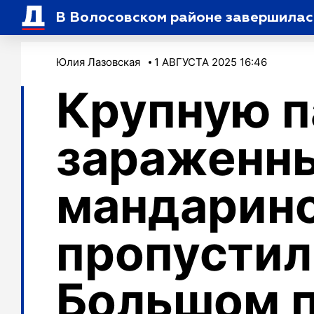
В Волосовском районе завершилас
Юлия Лазовская
1 АВГУСТА 2025 16:46
Крупную 
зараженн
мандарино
пропустил
Большом 