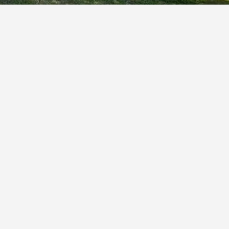
сь консервация «Форелевой башни». Работы,
ории бывшего винокуренного завода, помогут
 предотвратить его разрушение до начала
бщили в администрации Ленобласти.