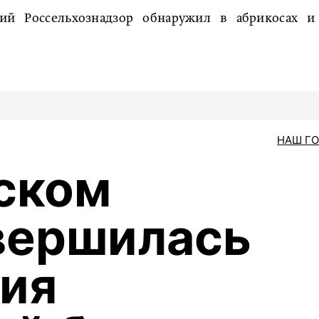
кий Россельхознадзор обнаружил в абрикосах и
НАШ Г
ском
вершилась
ия