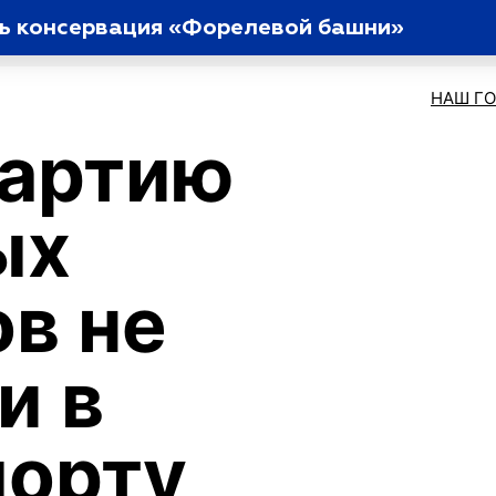
ь консервация «Форелевой башни»
НАШ Г
партию
ых
в не
и в
порту