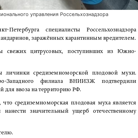
гионального управления Россельхознадзора
-Петербурга специалисты Россельхознадзора
мандаринов, заражённых карантинным вредителем.
ны свежих цитрусовых, поступивших из Южно-
ы личинки средиземноморской плодовой мухи.
еро-Западного филиала ВНИИЗЖ подтвердили
й для ввоза на территорию РФ.
, что средиземноморская плодовая муха является
 нанести значительный ущерб отечественному
телю.