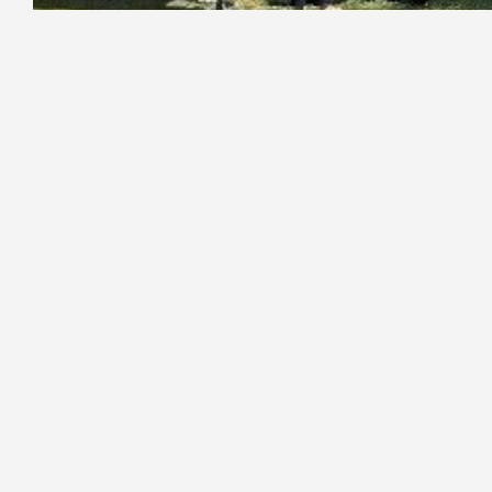
Фото:
https://t.me/lenobladminka
В Волосовском районе завершила
проведенные в Изваре на террит
сохранить памятник XIX века и
реставрационных работ. Об этом соо
Что сделано:
– укреплены стены и перекрытия;