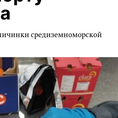
а
личинки средиземноморской