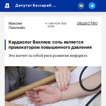
18
Депутат Бессараб: студентки могут уйти в академический отпуск по беременности
Максим
ОБЩЕСТВО
1 АВГУСТА 2025
03:56
Лиепкайс
Кардиолог Вахляев: соль является
провокатором повышенного давления
Это влечет за собой риск развития инфаркта