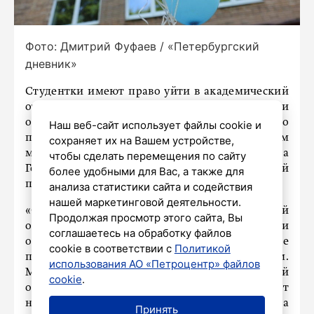
Фото: Дмитрий Фуфаев / «Петербургский
дневник»
Студентки имеют право уйти в академический
отпуск по беременности только при условии
обучения на очном отделении, поскольку это
Наш веб-сайт использует файлы cookie и
положение приравнивает их к работающим
сохраняет их на Вашем устройстве,
матерям, сообщила РИА Новости член комитета
чтобы сделать перемещения по сайту
Государственной думы по труду и социальной
более удобными для Вас, а также для
политике Светлана Бессараб.
анализа статистики сайта и содействия
нашей маркетинговой деятельности.
«Студентки имеют право уйти в академический
Продолжая просмотр этого сайта, Вы
отпуск по беременности только при условии
соглашаетесь на обработку файлов
обучения на очном отделении. Это положение
cookie в соответствии с
Политикой
приравнивает их к работающим матерям.
использования АО «Петроцентр» файлов
Молодая мама может обучаться как на платной
cookie
.
основе, так и на бюджетной – это не повлияет
ни на размер отпуска, ни на пособие», – заявила
Принять