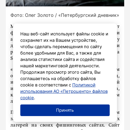
Фото: Олег Золото / «Петербургский дневник»
Мошенники летом часто маскируют
фишинговые сайты под страницы отелей и
Наш веб-сайт использует файлы cookie и
авиакомпаний, а также используют тему
сохраняет их на Вашем устройстве,
детских лагерей, сообщила РИА Новости
чтобы сделать перемещения по сайту
руководитель группы защиты бренда Angara
более удобными для Вас, а также для
Security Мария Михайлова.
анализа статистики сайта и содействия
нашей маркетинговой деятельности.
«Одной из самых распространенных схем
Продолжая просмотр этого сайта, Вы
остается создание поддельных страниц,
соглашаетесь на обработку файлов
имитирующих сайты известных авиакомпаний
cookie в соответствии с
Политикой
и туроператоров», – рассказала она,
использования АО «Петроцентр» файлов
комментируя уловки злоумышленников этим
cookie
.
летом.
Принять
Помимо этого, она заявила, что также летом
злоумышленники используют тему детских
лагерей на своих фишинговых сайтах. Сайт