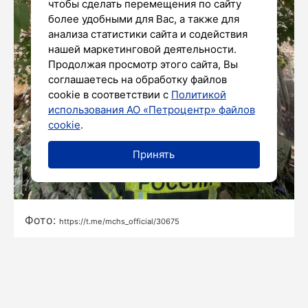
чтобы сделать перемещения по сайту
более удобными для Вас, а также для
анализа статистики сайта и содействия
нашей маркетинговой деятельности.
Продолжая просмотр этого сайта, Вы
соглашаетесь на обработку файлов
cookie в соответствии с
Политикой
использования АО «Петроцентр» файлов
cookie
.
Принять
Фото:
https://t.me/mchs_official/30675
Силы МЧС России ликвидируют последствия
обрушения части подъезда многоквартирного
дома в Астрахани на улице Ляхова, 6, сообщили
сегодня в пресс-службе ведомства.