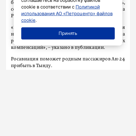
соглашаетесь на обработку файлов
будет оказана вся необходимая помощь,
cookie в соответствии с
Политикой
сообщает 24 июля пресс-служба правительства
использования АО «Петроцентр» файлов
РФ.
cookie
.
«Родственникам погибших будет оказана вся
Принять
необходимая помощь. Также будет проведена
работа по выплате соответствующих
компенсаций», – указано в публикации.
Росавиация поможет родным пассажиров Ан-24
прибыть в Тынду.
МЧС сейчас открыло горячую линию в связи
с крушением по номеру 8 (4162) 53-99-99.
В ликвидации последствий происшествия
участвуют все оперативные службы.
Ранее
Путину доложили о крушении самолета
в Амурской области.