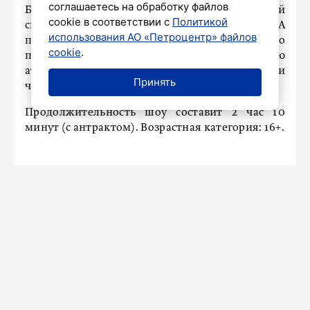
соглашаетесь на обработку файлов
Балет «Бизе Лизу» уже покорил зрителей
cookie в соответствии с
Политикой
своими знаменитыми шоу в жанре варьете. А
использования АО «Петроцентр» файлов
программа «Французский поцелуй» – это
cookie
.
полное погружение в завораживающую
атмосферу роскоши, элегантности и
Принять
чувственности.
Продолжительность шоу составит 2 час 10
минут (с антрактом). Возрастная категория: 16+.
Рок-опера «Юнона» и «Авось»,
историческая реконструкция и
выставка военной техники: как
отпразднуют День ВМФ в
Кронштадте
24 июля 2025