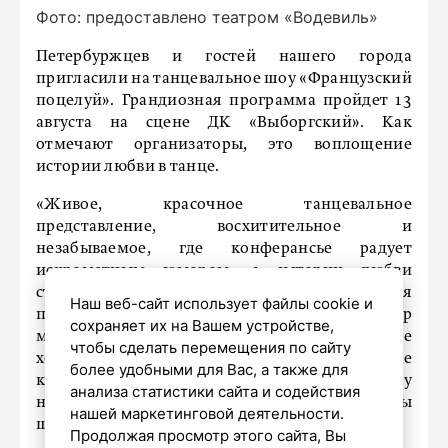
Фото: предоставлено театром «Водевиль»
Петербуржцев и гостей нашего города
пригласили на танцевальное шоу «Французский
поцелуй». Грандиозная программа пройдет 13
августа на сцене ДК «Выборгский». Как
отмечают организаторы, это воплощение
истории любви в танце.
«Живое, красочное танцевальное
представление, восхитительное и
незабываемое, где конферансье радует
искрометным юмором, а истории любви
становятся еще более яркими благодаря
Наш веб-сайт использует файлы cookie и
прекрасному вокалу. Тщательный отбор
сохраняет их на Вашем устройстве,
музыкального материала, авторские
чтобы сделать перемещения по сайту
хореографические постановки и уникальные
более удобными для Вас, а также для
костюмы ручной работы делают это шоу
анализа статистики сайта и содействия
неповторимым!» – отмечают организаторы
нашей маркетинговой деятельности.
шоу.
Продолжая просмотр этого сайта, Вы