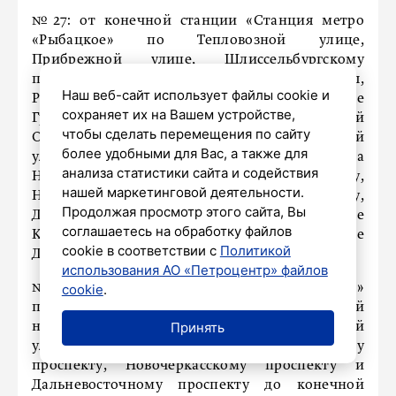
№27: от конечной станции «Станция метро
«Рыбацкое» по Тепловозной улице,
Прибрежной улице, Шлиссельбургскому
проспекту, проспекту Обуховской Обороны,
Наш веб-сайт использует файлы cookie и
Рабфаковской улице, улице Бабушкина, улице
сохраняет их на Вашем устройстве,
Грибакиных, снова по проспекту Обуховской
чтобы сделать перемещения по сайту
Обороны, Синопской набережной, Херсонской
более удобными для Вас, а также для
улице, Амбарной улице, мосту Александра
анализа статистики сайта и содействия
Невского, Заневскому проспекту,
нашей маркетинговой деятельности.
Новочеркасскому проспекту,
Продолжая просмотр этого сайта, Вы
Дальневосточному проспекту, улице
соглашаетесь на обработку файлов
Коллонтай, проспекту Солидарности и улице
cookie в соответствии с
Политикой
Дыбенко до конечной станции «р. Оккервиль».
использования АО «Петроцентр» файлов
cookie
.
№39: от конечной станции «Обуховский завод»
по проспекту Обуховской Обороны, Синопской
Принять
набережной, Херсонской улице, Амбарной
улице, мосту Александра Невского, Заневскому
проспекту, Новочеркасскому проспекту и
Дальневосточному проспекту до конечной