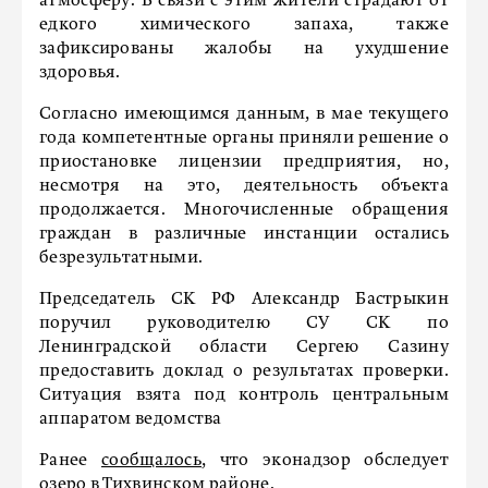
атмосферу. В связи с этим жители страдают от
едкого химического запаха, также
зафиксированы жалобы на ухудшение
здоровья.
Согласно имеющимся данным, в мае текущего
года компетентные органы приняли решение о
приостановке лицензии предприятия, но,
несмотря на это, деятельность объекта
продолжается. Многочисленные обращения
граждан в различные инстанции остались
безрезультатными.
Председатель СК РФ Александр Бастрыкин
поручил руководителю СУ СК по
Ленинградской области Сергею Сазину
предоставить доклад о результатах проверки.
Ситуация взята под контроль центральным
аппаратом ведомства
Ранее
сообщалось
, что эконадзор обследует
озеро в Тихвинском районе.