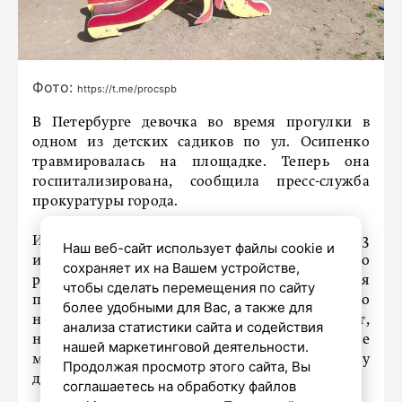
Фото:
https://t.me/procspb
В Петербурге девочка во время прогулки в
одном из детских садиков по ул. Осипенко
травмировалась на площадке. Теперь она
госпитализирована, сообщила пресс-служба
прокуратуры города.
Известно, что инцидент произошел сегодня, 23
Наш веб-сайт использует файлы cookie и
июля. Сейчас прокуратура Красногвардейского
сохраняет их на Вашем устройстве,
района Санкт-Петербурга занимается
чтобы сделать перемещения по сайту
проверкой исполнения законодательства о
более удобными для Вас, а также для
несовершеннолетних. Также они зафиксируют,
анализа статистики сайта и содействия
насколько безопасным является пребывание
нашей маркетинговой деятельности.
малолетних в детсаду, дадут правовую оценку
Продолжая просмотр этого сайта, Вы
действиям работников организации.
соглашаетесь на обработку файлов