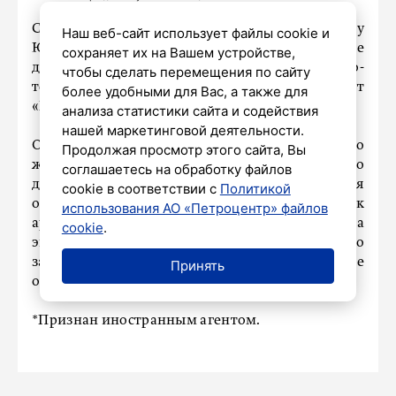
Следствие предъявило журналисту и блогеру
Наш веб-сайт использует файлы cookie и
Юрию Дудю* обвинение по статье о сборе
сохраняет их на Вашем устройстве,
данных о российской армии и военно-
чтобы сделать перемещения по сайту
технической деятельности РФ. Об этом пишут
более удобными для Вас, а также для
«РИА Новости».
анализа статистики сайта и содействия
нашей маркетинговой деятельности.
Отметим, что сегодня стало известно, что
Продолжая просмотр этого сайта, Вы
журналист
заочно арестован
на два месяца по
соглашаетесь на обработку файлов
делу об уклонении от исполнения
cookie в соответствии с
Политикой
обязанностей иностранного агента. Срок
использования АО «Петроцентр» файлов
ареста будет исчисляться с момента
cookie
.
экстрадиции Дудя* в Россию или с момента его
задержания в стране. Журналист также
Принять
объявлен в международный розыск.
*Признан иностранным агентом.