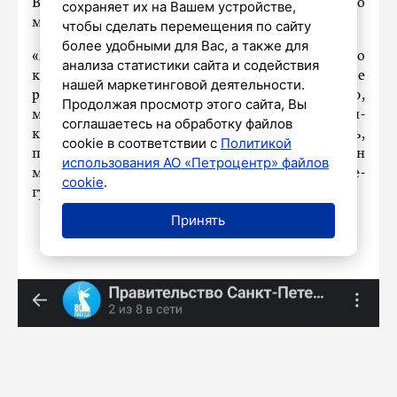
В ближайшие месяцы функционал российского
сохраняет их на Вашем устройстве,
мессенджера расширится.
чтобы сделать перемещения по сайту
более удобными для Вас, а также для
«Хочется, конечно, открыть там свой канал, но
анализа статистики сайта и содействия
как только, так сразу. Пока что перевел туда все
нашей маркетинговой деятельности.
рабочие контакты, чего и вам советую. Знаю,
Продолжая просмотр этого сайта, Вы
многие администраторы городских телеграм-
соглашаетесь на обработку файлов
каналов трепетно следят за новостями здесь,
cookie в соответствии с
Политикой
поэтому прикрепляю к посту эксклюзив – скрин
использования АО «Петроцентр» файлов
моей личной переписки», – написал вице-
cookie
.
губернатор.
Принять