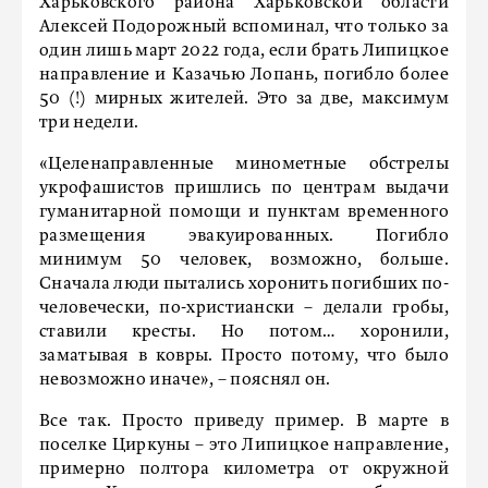
Харьковского района Харьковской области
Алексей Подорожный вспоминал, что только за
один лишь март 2022 года, если брать Липицкое
направление и Казачью Лопань, погибло более
50 (!) мирных жителей. Это за две, максимум
три недели.
«Целенаправленные минометные обстрелы
укрофашистов пришлись по центрам выдачи
гуманитарной помощи и пунктам временного
размещения эвакуированных. Погибло
минимум 50 человек, возможно, больше.
Сначала люди пытались хоронить погибших по-
человечески, по-христиански – делали гробы,
ставили кресты. Но потом… хоронили,
заматывая в ковры. Просто потому, что было
невозможно иначе», – пояснял он.
Все так. Просто приведу пример. В марте в
поселке Циркуны – это Липицкое направление,
примерно полтора километра от окружной