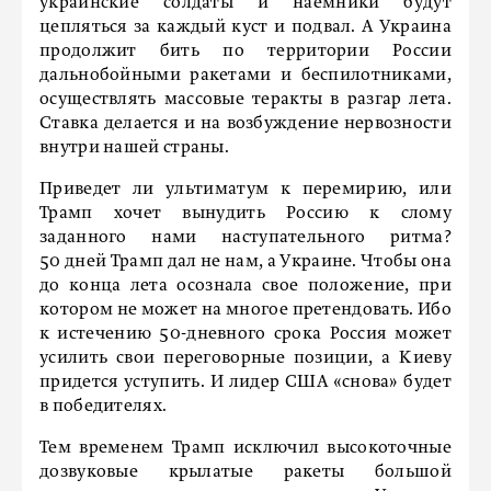
украинские солдаты и наемники будут
цепляться за каждый куст и подвал. А Украина
продолжит бить по территории России
дальнобойными ракетами и беспилотниками,
осуществлять массовые теракты в разгар лета.
Ставка делается и на возбуждение нервозности
внутри нашей страны.
Приведет ли ультиматум к перемирию, или
Трамп хочет вынудить Россию к слому
заданного нами наступательного ритма?
50 дней Трамп дал не нам, а Украине. Чтобы она
до конца лета осознала свое положение, при
котором не может на многое претендовать. Ибо
к истечению 50-дневного срока Россия может
усилить свои переговорные позиции, а Киеву
придется уступить. И лидер США «снова» будет
в победителях.
Тем временем Трамп исключил высокоточные
дозвуковые крылатые ракеты большой