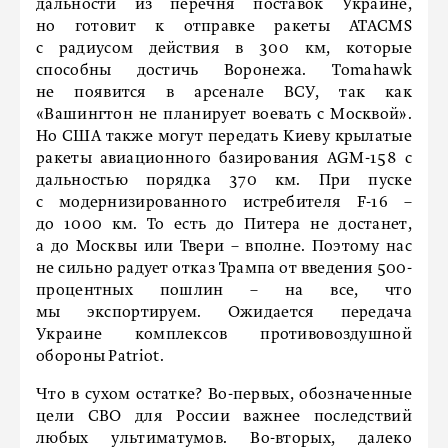
дальности из перечня поставок Украине,
но готовит к отправке ракеты ATACMS
с радиусом действия в 300 км, которые
способны достичь Воронежа. Tomahawk
не появится в арсенале ВСУ, так как
«Вашингтон не планирует воевать с Москвой».
Но США также могут передать Киеву крылатые
ракеты авиационного базирования AGM-158 с
дальностью порядка 370 км. При пуске
с модернизированного истребителя F-16 –
до 1000 км. То есть до Питера не достанет,
а до Москвы или Твери – вполне. Поэтому нас
не сильно радует отказ Трампа от введения 500-
процентных пошлин – на все, что
мы экспортируем. Ожидается передача
Украине комплексов противовоздушной
обороны Patriot.
Что в сухом остатке? Во-первых, обозначенные
цели СВО для России важнее последствий
любых ультиматумов. Во-вторых, далеко