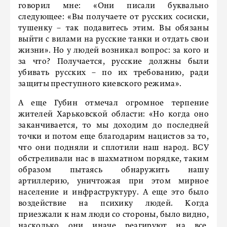
говорил мне: «Они писали буквально
следующее: «Вы получаете от русских сосиски,
тушенку – так подавитесь этим. Вы обязаны
выйти с вилами на русские танки и отдать свои
жизни». Но у людей возникал вопрос: за кого и
за что? Получается, русские должны были
убивать русских – по их требованию, ради
защиты преступного киевского режима».
А еще Губин отмечал огромное терпение
жителей Харьковской области: «Но когда оно
заканчивается, то мы доходим до последней
точки и потом еще благодарим нацистов за то,
что они подняли и сплотили наш народ. ВСУ
обстреливали нас в шахматном порядке, таким
образом пытаясь обнаружить нашу
артиллерию, уничтожая при этом мирное
население и инфраструктуру. А еще это было
воздействие на психику людей. Когда
приезжали к нам люди со стороны, было видно,
насколько они иначе реагируют на все.