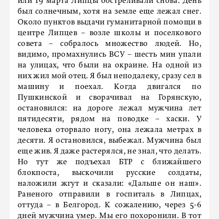
или 19 марта Липцы обстреливали снова. День
был солнечным, хотя на земле еще лежал снег.
Около пунктов выдачи гуманитарной помощи в
центре Липцев – возле школы и поселкового
совета – собралось множество людей. Но,
видимо, промахнулись ВСУ – шесть мин упали
на улицах, что были на окраине. На одной из
них жил мой отец. Я был неподалеку, сразу сел в
машину и поехал. Когда двигался по
Пушкинской и сворачивал на Горянскую,
остановился: на дороге лежал мужчина лет
пятидесяти, рядом на поводке – хаски. У
человека оторвало ногу, она лежала метрах в
десяти. Я остановился, выбежал. Мужчина был
еще жив. Я даже растерялся, не знал, что делать.
Но тут же подъехал БТР с ближайшего
блокпоста, выскочили русские солдаты,
наложили жгут и сказали: «Дальше он наш».
Раненого отправили в госпиталь в Липцах,
оттуда – в Белгород. К сожалению, через 5-6
дней мужчина умер. Мы его похоронили. В тот