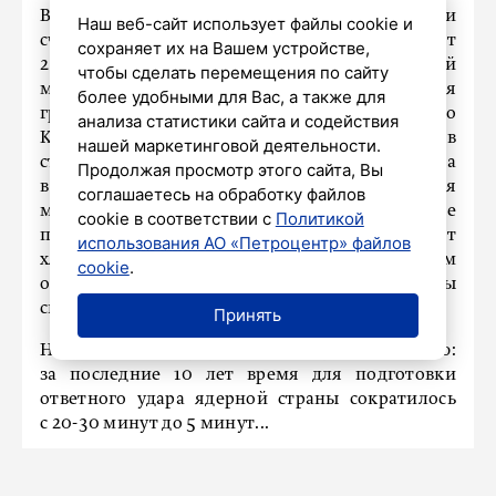
В медийном поле много конспирологии. Если
Наш веб-сайт использует файлы cookie и
считать 50 дней от 14 июля, срок истекает
сохраняет их на Вашем устройстве,
2 сентября, к 80-летию окончания Второй
чтобы сделать перемещения по сайту
мировой войны. 3 сентября в Пекине состоится
более удобными для Вас, а также для
грандиозный парад «Великой Победы Красного
анализа статистики сайта и содействия
Китая» – с предполагаемым участием лидеров
нашей маркетинговой деятельности.
стран БРИКС – ШОС. Китайская тема всегда
Продолжая просмотр этого сайта, Вы
в поле зрения. И в медиа проведена важная
соглашаетесь на обработку файлов
мысль: «Китай подтвердит стратегическое
cookie в соответствии с
Политикой
партнерство с Россией, если проявит
использования АО «Петроцентр» файлов
хладнокровие и не попытается превентивным
cookie
.
образом сократить закупки у России, чтобы
снизить угрозу от американских санкций».
Принять
Напоследок информация к размышлению:
за последние 10 лет время для подготовки
ответного удара ядерной страны сократилось
с 20-30 минут до 5 минут...