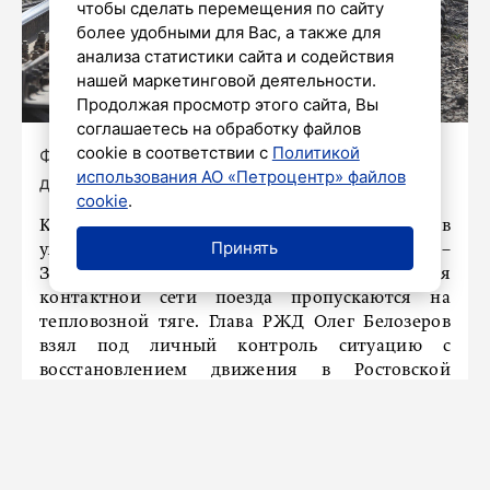
чтобы сделать перемещения по сайту
более удобными для Вас, а также для
анализа статистики сайта и содействия
нашей маркетинговой деятельности.
Продолжая просмотр этого сайта, Вы
соглашаетесь на обработку файлов
cookie в соответствии с
Политикой
Фото: Дмитрий Фуфаев/«Петербургский
использования АО «Петроцентр» файлов
дневник»
cookie
.
Как сообщила пресс-служба РЖД, 10 поездов
Принять
уже были отправлены через перегон Лихая –
Замчалово. На время восстановления
контактной сети поезда пропускаются на
тепловозной тяге. Глава РЖД Олег Белозеров
взял под личный контроль ситуацию с
восстановлением движения в Ростовской
области. Для информирования пассажиров
организована горячая линия. Возврат и
переоформление проездных документов в
случае отказа от поездки производятся в кассах