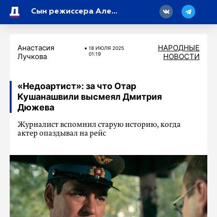
18
Сын режиссера Александра Митты не смог сдержать слез у его гроба
Анастасия
НАРОДНЫЕ
18 ИЮЛЯ 2025
01:19
Лучкова
НОВОСТИ
«Недоартист»: за что Отар
Кушанашвили высмеял Дмитрия
Дюжева
Журналист вспомнил старую историю, когда
актер опаздывал на рейс