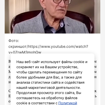
Фото:
скриншот/https://www.youtube.com/watch?
v=0ZrwM3mohQw
Наш веб-сайт использует файлы cookie и
В Москве 17 июля простились с народным
сохраняет их на Вашем устройстве,
артистом России, режиссером Александром
чтобы сделать перемещения по сайту
Миттой. Церемония прошла в Центральном
более удобными для Вас, а также для
доме литераторов, куда приехал и сын
анализа статистики сайта и содействия
известного кинодеятеля, сообщает «Радио 1».
нашей маркетинговой деятельности.
Сын режиссера, 62-летний актер и художник
Продолжая просмотр этого сайта, Вы
Евгений Митта, заявил, что для него смерть
соглашаетесь на обработку файлов
отца стала невосполнимой потерей.
cookie в соответствии с
Политикой