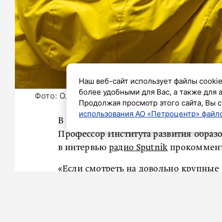
Наш веб-сайт использует файлы cookie
более удобными для Вас, а также для 
Фото: Олег Золото / «Петербургский дневник»
Продолжая просмотр этого сайта, Вы с
использования АО «Петроцентр» файло
В России предложили вписывать в 
Профессор Института развития обра
в интервью
радио Sputnik
прокоммент
«Если смотреть на довольно крупные 
из резюме убрали сведения об обр
которые показывают, что ни цвет ди
не имеет большого значения при на