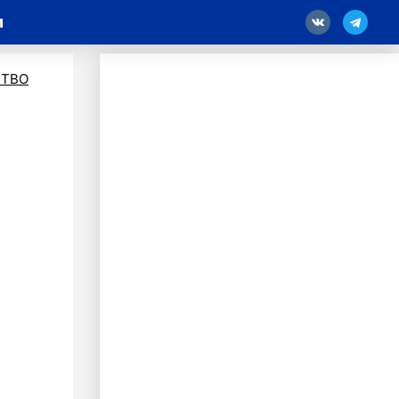
и
18
ТВО