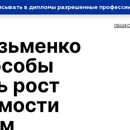
исывать в дипломы разрешенные професси
ОБЩЕС
зьменко
особы
ь рост
емости
ом