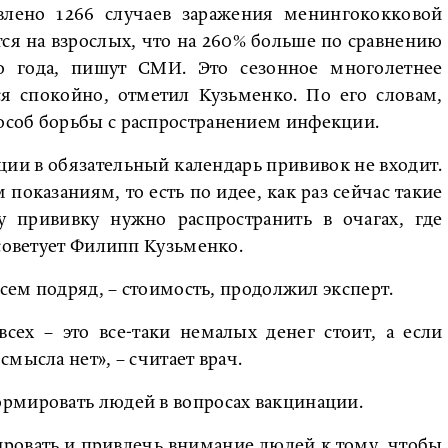
лено 1266 случаев заражения менингококковой
ся на взрослых, что на 260% больше по сравнению
 года, пишут СМИ. Это сезонное многолетнее
ся спокойно, отметил Кузьменко. По его словам,
особ борьбы с распространением инфекции.
ии в обязательный календарь прививок не входит.
показаниям, то есть по идее, как раз сейчас такие
у прививку нужно распространить в очагах, где
 советует Филипп Кузьменко.
всем подряд, – стоимость, продолжил эксперт.
сех – это все-таки немалых денег стоит, а если
мысла нет», – считает врач.
рмировать людей в вопросах вакцинации.
ировать и привлечь внимание людей к тому, чтобы