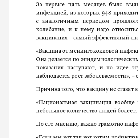
За первые пять месяцев было выяв
инфекцией, из которых 948 приходит
с аналогичным периодом прошлого
колебание, и к нему надо относить
вакцинация – самый эффективный сп
«Вакцина от менингококковой инфекц
Она делается по эпидемиологическим 
показания наступают, и по идее эт
наблюдается рост заболеваемости», –
Причина того, что вакцину не ставят 
«Национальная вакцинация вообще в
небольшое количество людей болеет, с
По его мнению, важно грамотно инфо
«Если мы вот так вот хотим пофантаз