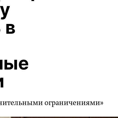
у
 в
ные
и
олнительными ограничениями»