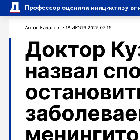
Профессор оценила инициативу вп
Антон Качалов
18 ИЮЛЯ 2025 07:15
Доктор Ку
назвал сп
остановит
заболева
менингит