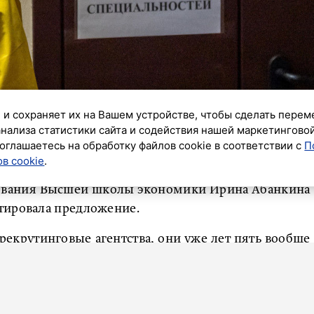
 и сохраняет их на Вашем устройстве, чтобы сделать перем
анализа статистики сайта и содействия нашей маркетингово
оглашаетесь на обработку файлов cookie в соответствии с
П
в cookie
.
дипломы разрешенные для студентов профессии.
зования Высшей школы экономики Ирина Абанкина
ировала предложение.
рекрутинговые агентства, они уже лет пять вообще
азовании. В этом смысле много исследований,
плома, ни даже вуз, который закончил выпускник,
йме на работу. Все довольно серьезные компании