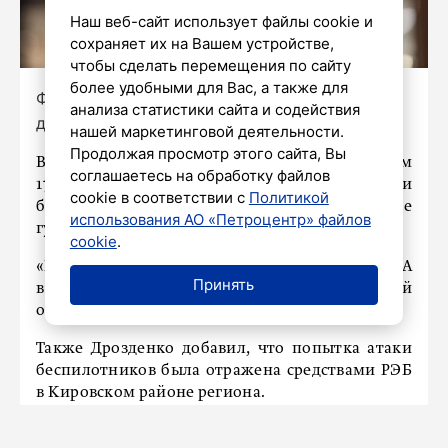
Наш веб-сайт использует файлы cookie и
сохраняет их на Вашем устройстве,
чтобы сделать перемещения по сайту
более удобными для Вас, а также для
Фото: Роман Пименов / «Петербургский
анализа статистики сайта и содействия
дневник»
нашей маркетинговой деятельности.
Продолжая просмотр этого сайта, Вы
В Ленинградской области ранним утром
соглашаетесь на обработку файлов
17 июля была объявлена опасность атаки
cookie в соответствии с
Политикой
беспилотников, сообщил в телеграм-канале
использования АО «Петроцентр» файлов
губернатор региона Александр Дрозденко.
cookie
.
«Внимание, объявлена опасность БПЛА
Принять
в воздушном пространстве Ленинградской
области», — сказал он.
Также Дрозденко добавил, что попытка атаки
беспилотников была отражена средствами РЭБ
в Кировском районе региона.