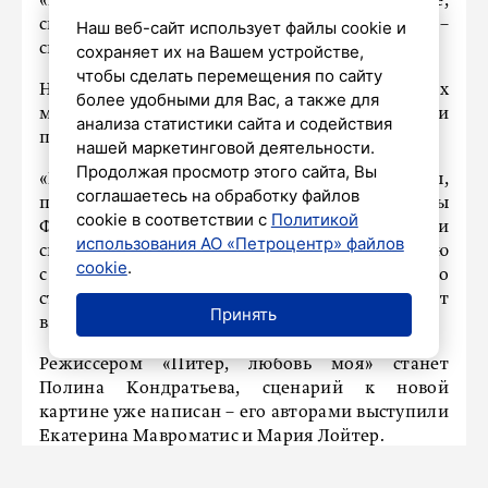
«Где-то май-июнь. Снимать будем в Питере,
смотрим также загородные объекты», –
Наш веб-сайт использует файлы cookie и
сказал он.
сохраняет их на Вашем устройстве,
чтобы сделать перемещения по сайту
Новый проект расскажет историю других
более удобными для Вас, а также для
молодых героев, которые практически
анализа статистики сайта и содействия
проходят путь персонажей «Питер FM».
нашей маркетинговой деятельности.
Продолжая просмотр этого сайта, Вы
«Но героям оригинальной картины,
соглашаетесь на обработку файлов
персонажам Евгения Цыганова, Екатерины
cookie в соответствии с
Политикой
Федуловой и Иры Рахмановой, мы придумали
использования АО «Петроцентр» файлов
свою драматургию в этой истории, связанную
cookie
.
с линией главных героев. Они не просто
статисты. И не родители. Тем не менее сыграют
Принять
важную роль в их судьбе», – сказал Толстунов.
Режиссером «Питер, любовь моя» станет
Полина Кондратьева, сценарий к новой
картине уже написан – его авторами выступили
Екатерина Мавроматис и Мария Лойтер.