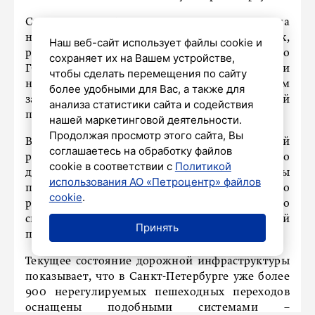
Светофоры Т7 устанавливаются на
нерегулируемых пешеходных переходах,
Наш веб-сайт использует файлы cookie и
работают в проблесковом режиме согласно
сохраняет их на Вашем устройстве,
ГОСТ. Особенно эффективны в сумеречное и
чтобы сделать перемещения по сайту
ночное время, помогают водителям
более удобными для Вас, а также для
заблаговременно заметить пешеходный
анализа статистики сайта и содействия
переход.
нашей маркетинговой деятельности.
Продолжая просмотр этого сайта, Вы
Важность установки обусловлена их ключевой
соглашаетесь на обработку файлов
ролью в обеспечении безопасности дорожного
cookie в соответствии с
Политикой
движения. Проблесковый режим работы
использования АО «Петроцентр» файлов
привлекает внимание водителей с большого
cookie
.
расстояния, что позволяет своевременно
снизить скорость и обеспечить безопасный
Принять
проезд пешеходного перехода.
Текущее состояние дорожной инфраструктуры
показывает, что в Санкт-Петербурге уже более
900 нерегулируемых пешеходных переходов
оснащены подобными системами –