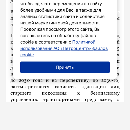
дневник»
чтобы сделать перемещения по сайту
более удобными для Вас, а также для
В России хотят пересмотреть механизмы
анализа статистики сайта и содействия
допуска к управлению транспортным средством
нашей маркетинговой деятельности.
лиц старше 60 лет, передает ТАСС.
Продолжая просмотр этого сайта, Вы
соглашаетесь на обработку файлов
По данным статистики, с 2007 по 2024 год
cookie в соответствии с
Политикой
количество ДТП по вине водителей этой
использования АО «Петроцентр» файлов
возрастной группы увеличилось на 25
cookie
.
процентов. Они наиболее часто становятся
виновниками ДТП по сравнению с водителями
Принять
другой возрастной группы. В проекте Стратегии
повышения безопасности дорожного движения
до 2030 года и на перспективу, до 2036-го,
рассматриваются варианты адаптации лиц
старшего поколения к безопасному
управлению транспортными средствами, а
также механизмы определения их пригодности
к вождению. Кроме того, рассмотрены
варианты усовершенствования ТС и развитие
соответствующей инфраструктуры.