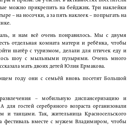
игры и призы. За участие в активностях посетители
рые можно прикрепить на бейджик. Три наклейки
ыре – на носочки, а за пять наклеек – попрыгать на
инке.
ль, и нам всё очень понравилось. Мы с двумя
есть отдельная комната матери и ребёнка, чтобы
ойти шатёр с туризмом, делали для птичек еду и
илось шоу с мыльными пузырями. Очень много
ассказала мать двоих детей Юлия Ермакова.
ющем году они с семьёй вновь посетят Большой
 развлечения – мобильную диспансеризацию и
А для гостей серебряного возраста организовали
м и танцами. Так, жительница Красносельского
 фестиваль вместе с мужем Владимиром, чтобы