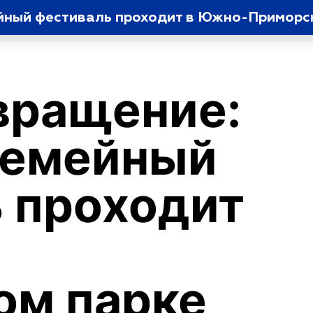
йный фестиваль проходит в Южно-Приморс
вращение:
семейный
 проходит
ом парке