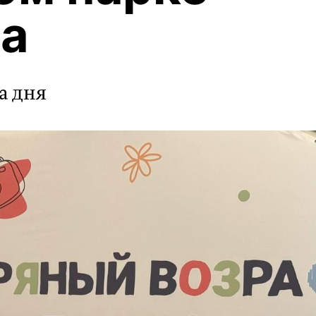
а
а дня