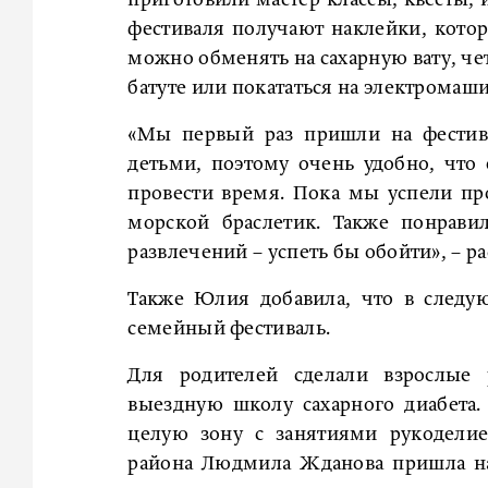
приготовили мастер-классы, квесты, 
фестиваля получают наклейки, кото
можно обменять на сахарную вату, чет
батуте или покататься на электромаш
«Мы первый раз пришли на фестива
детьми, поэтому очень удобно, что 
провести время. Пока мы успели пр
морской браслетик. Также понрав
развлечений – успеть бы обойти», – р
Также Юлия добавила, что в следу
семейный фестиваль.
Для родителей сделали взрослые
выездную школу сахарного диабета. 
целую зону с занятиями рукоделие
района Людмила Жданова пришла на