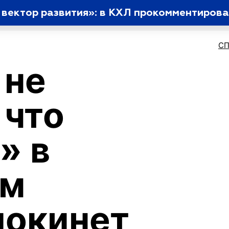
С
 не
 что
» в
ем
покинет