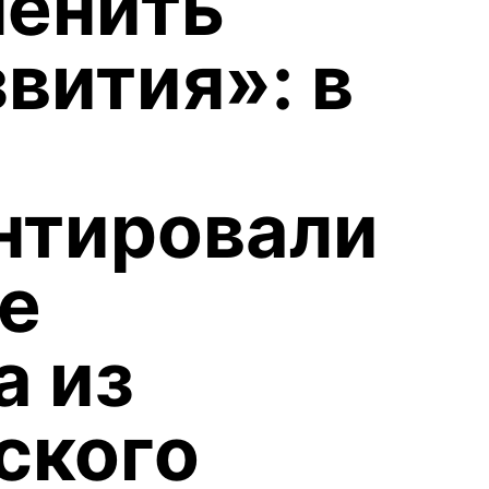
менить
вития»: в
нтировали
е
а из
ского