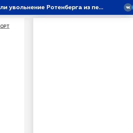
«Руководство СКА решило сменить вектор развития»: в КХЛ прокомментировали увольнение Ротенберга из петербургского клуба
18
ПОРТ