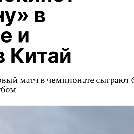
у» в
е и
в Китай
вый матч в чемпионате сыграют 
убом