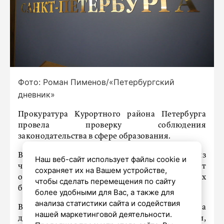
Фото: Роман Пименов/«Петербургский
дневник»
Прокуратура Курортного района Петербурга
провела проверку соблюдения
законодательства в сфере образования.
В ходе проверки было выявлено, что один из
Наш веб-сайт использует файлы cookie и
частных детских садов предоставляет
сохраняет их на Вашем устройстве,
образовательные услуги для детей и взрослых
чтобы сделать перемещения по сайту
без необходимой лицензии.
более удобными для Вас, а также для
анализа статистики сайта и содействия
В результате проверки прокуратура возбудила
нашей маркетинговой деятельности.
дело об административном правонарушении,