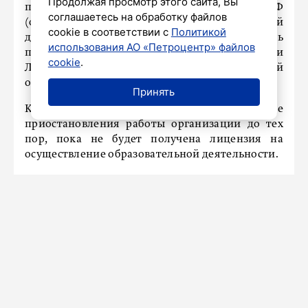
Продолжая просмотр этого сайта, Вы
предусмотренном ч. 2 ст. 14.1 КоАП РФ
соглашаетесь на обработку файлов
(осуществление предпринимательской
cookie в соответствии с
Политикой
деятельности без лицензии), правонарушитель
использования АО «Петроцентр» файлов
привлечен Арбитражным судом Петербурга и
cookie
.
Ленинградской области к административной
ответственности в виде предупреждения.
Принять
Кроме того, прокуратура добилась в суде
приостановления работы организации до тех
пор, пока не будет получена лицензия на
осуществление образовательной деятельности.
ПРОИСШЕСТВИЯ
В Кудрово поймали таксиста,
который мог украсть у пассажирок
смартфоны
11 июля 2025