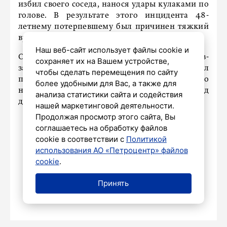
избил своего соседа, нанося удары кулаками по
голове. В результате этого инцидента 48-
летнему потерпевшему был причинен тяжкий
вред здоровью.
Наш веб-сайт использует файлы cookie и
Обвиняемый пояснил, что конфликт возник из-
сохраняет их на Вашем устройстве,
за того, что автомобиль соседа затруднял
чтобы сделать перемещения по сайту
проезд его машины. Уголовное дело
более удобными для Вас, а также для
направлено в Красногвардейский районный суд
анализа статистики сайта и содействия
для рассмотрения по существу.
нашей маркетинговой деятельности.
Продолжая просмотр этого сайта, Вы
соглашаетесь на обработку файлов
cookie в соответствии с
Политикой
ТРАНСПОРТ
использования АО «Петроцентр» файлов
В Петербурге открылась новая
cookie
.
точка по продаже проездных
билетов
Принять
9 июля 2025