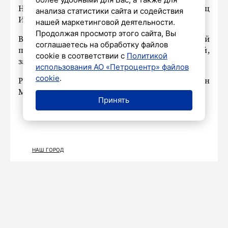
Напомним, что СКА сейчас возглавляет его отец
анализа статистики сайта и содействия
Игорь Ларионов.
нашей маркетинговой деятельности.
Продолжая просмотр этого сайта, Вы
В прошлом сезоне КХЛ Ларионов-младший
соглашаетесь на обработку файлов
провел за нижегородское «Торпедо» 38 матчей,
cookie в соответствии с
Политикой
забросил 5 шайб и отдал 15 голевых передач.
использования АО «Петроцентр» файлов
cookie
.
Ранее
сообщалось
, что защитник Бреннан
Менелл продолжит карьеру в СКА.
Принять
НАШ ГОРОД
Видео: дикая свинья решила
покормить своих поросят прямо в
Петербурге
9 июля 2025