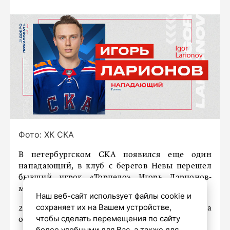
Фото: ХК СКА
В петербургском СКА появился еще один
нападающий, в клуб с берегов Невы перешел
бывший игрок «Торпедо» Игорь Ларионов-
младший.
Наш веб-сайт использует файлы cookie и
сохраняет их на Вашем устройстве,
26-летний игрок подписал со СКА контракт на
чтобы сделать перемещения по сайту
один сезон.
более удобными для Вас, а также для