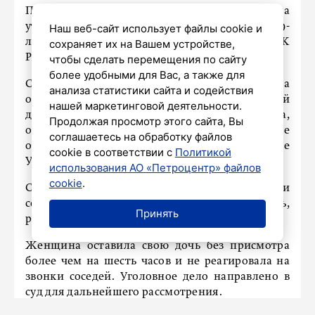
Прокуратура Красногвардейского района
утвердила обвинительный акт в отношении 39-
Наш веб-сайт использует файлы cookie и
летней женщины. Её обвиняют по статье 125 УК
сохраняет их на Вашем устройстве,
РФ (оставление в опасности).
чтобы сделать перемещения по сайту
более удобными для Вас, а также для
Согласно версии следствия, 16 июня 2024 года
анализа статистики сайта и содействия
обвиняемая, игнорируя потребности своей
нашей маркетинговой деятельности.
дочери, не достигшей двухлетнего возраста,
Продолжая просмотр этого сайта, Вы
оставила её без присмотра в закрытой комнате
соглашаетесь на обработку файлов
одной из коммунальных квартир на проспекте
cookie в соответствии с
Политикой
Ударников и ушла по делам в магазины.
использования АО «Петроцентр» файлов
cookie
.
Соседи, услышав плач ребёнка, вызвали
собственника комнаты, который открыл дверь,
Принять
ребёнка передали медикам.
Женщина оставила свою дочь без присмотра
более чем на шесть часов и не реагировала на
звонки соседей. Уголовное дело направлено в
суд для дальнейшего рассмотрения.