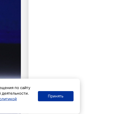
ещения по сайту
й деятельности.
Принять
олитикой