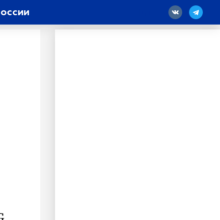
России
18
G