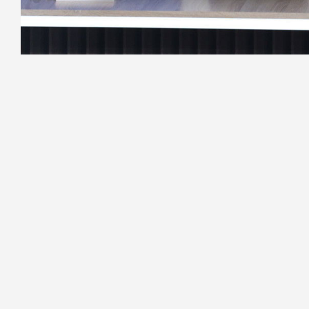
Фото: Дмитрий Фуфаев/«Петербургский дневн
Своей независимостью США во мн
Владимир Путин.
«У нас же всегда были на протяже
своеобразные отношения с Соед
стремление к независимости от Ве
деньгами помогали, потом Север подд
интервью журналисту ВГТРК Павлу За
Добавим, ранее
Владимир Путин
н
добиваться поставленных целей каса