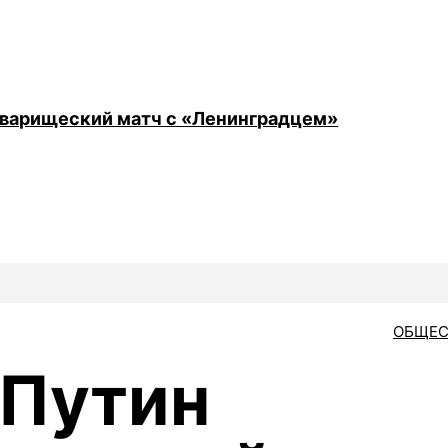
оварищеский матч с «Ленинградцем»
ОБЩЕС
 Путин