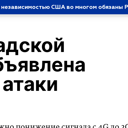
й независимостью США во многом обязаны 
адской
бъявлена
 атаки
жно понижение сигнала с 4G до 2