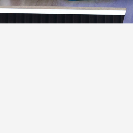
ик»
огом обязаны России, полагает президент РФ
нии очень длительного времени очень добрые и
иненными Штатами. Мы же поддерживали их
ликобритании. Мы реально поставляли оружие,
ерживали в ходе войны Север – Юг», – сказал он в
рубину.
апомнил Дональду Трампу, что Россия будет
тельно украинского конфликта. Об этом рассказал