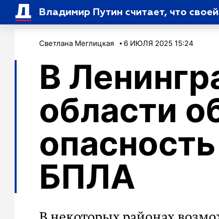
Владимир Путин считает, что свое
Светлана Меглицкая
6 ИЮЛЯ 2025 15:24
В Ленингр
области о
опасность
БПЛА
В некоторых районах возмо