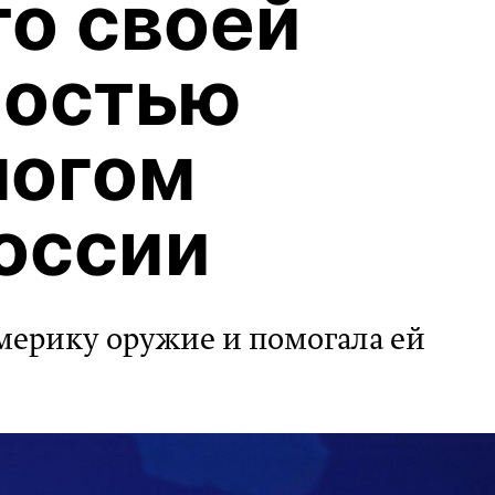
то своей
мостью
ногом
оссии
Америку оружие и помогала ей