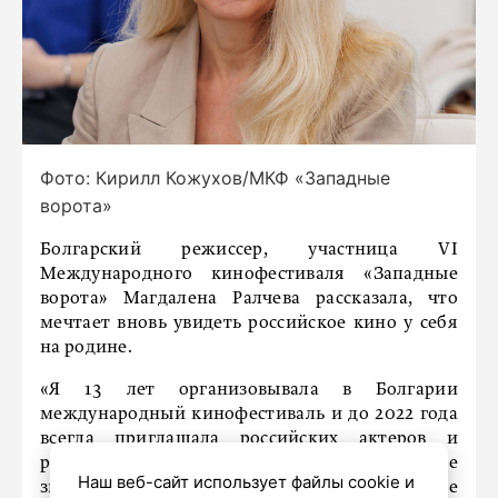
Фото: Кирилл Кожухов/МКФ «Западные
ворота»
Болгарский режиссер, участница VI
Международного кинофестиваля «Западные
ворота» Магдалена Ралчева рассказала, что
мечтает вновь увидеть российское кино у себя
на родине.
«Я 13 лет организовывала в Болгарии
международный кинофестиваль и до 2022 года
всегда приглашала российских актеров и
режиссеров. Сейчас это невозможно, но это не
Наш веб-сайт использует файлы cookie и
значит, что в Болгарии разлюбили российское