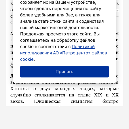
сохраняет их на Вашем устройстве,
кино, нет. Просто так сложились
чтобы сделать перемещения по сайту
обстоятельства. Я верю, что все закончится и мы
более удобными для Вас, а также для
снова будем показывать российское кино», –
анализа статистики сайта и содействия
сказала она.
нашей маркетинговой деятельности.
Продолжая просмотр этого сайта, Вы
Магдалена Ралчева добавила, что ее фильм
соглашаетесь на обработку файлов
«Свадьба» (18+), который участвует в основной
cookie в соответствии с
Политикой
программе МКФ
«Западные ворота»
, успешно
использования АО «Петроцентр» файлов
прошел в Болгарии. «Однако нам важна и
cookie
.
российская аудитория, поэтому мы привезли
фильм на фестиваль в Псков», – сказала она.
Принять
Добавим, драма «Свадьба» (18+) – это
экранизация одноименного рассказа Николая
Хайтова о двух молодых людях, которые
случайно сталкиваются на стыке XIX и XX
веков. Юношеская симпатия быстро
перерастает в глубокое чувство, которое
становится вызовом традициям и родовым
узам.