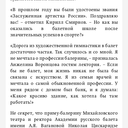
«В прошлом году вы были удостоены звания
«Заслуженная артистка России». Поздравляю
вас! – отметил Кирилл Смирнов. – Но как вы
оказались в балетной школе после
значительных успехов в спорте?»
«Дорога из художественной гимнастики в балет
достаточно частая. Так случилось и со мной. Я
не мечтала о профессии балерины, – призналась
Анжелина Воронцова гостям лектория. – Если
бы не балет, моя жизнь никак не была бы
связана с искусством. Я из семьи врачей и
мечтала о самой обыкновенной профессии. У
меня рядом с домом был банк, и я думала:
«Какое красиво здание, как хотела бы там
работать!»
Не секрет, что приму-балерину Михайловского
театра и ректора Академии русского балета
имени А.Я. Вагановой Николая Цискаридзе