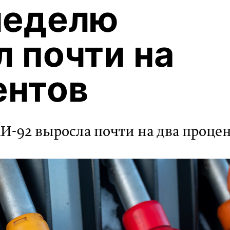
неделю
 почти на
ентов
И-92 выросла почти на два проце