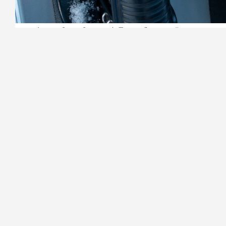
Фото: Олег Золото/«Петербургский дневник»
Стоимость бензина популярных маро
за неделю почти на два и пять проце
на три процента вырос в цене мазут,
0,14 процента.
По сообщениям Минэнерго РФ, в Ро
для обеспечения экономики. Пол
правительство пока не поступало, 
трейдеров до октября, сообщил вице-
Ранее «Петербургский дневник»
писа
доступности бензина.