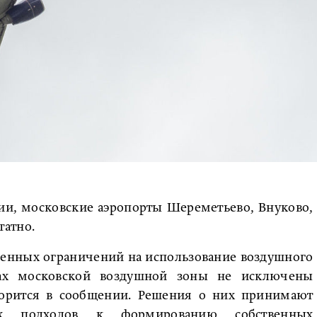
ии, московские аэропорты Шереметьево, Внуково,
татно.
менных ограничений на использование воздушного
рах московской воздушной зоны не исключены
оворится в сообщении. Решения о них принимают
их подходов к формированию собственных