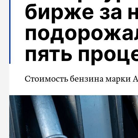
бирже за 
подорожал
пять проц
Стоимость бензина марки А