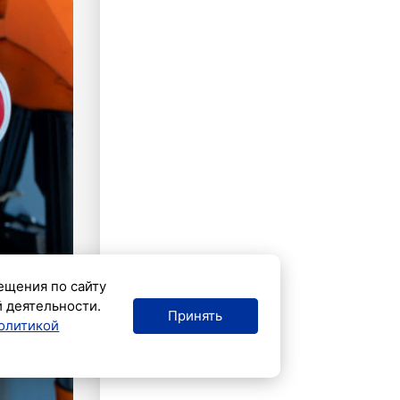
ещения по сайту
й деятельности.
Принять
олитикой