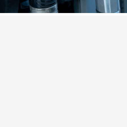
к АИ-92 и АИ-95 выросла на Петербургской бирже
нтов соответственно, передает РИА Новости. Почти
 а летнее дизельное топливо подорожало всего на
ссии сформирован профицитный баланс топлива
ного запрета экспорта бензина из России в
при этом кабмин думает о продлении эмбарго для
премьер РФ Александр Новак.
л
, что Петербург и Ленобласть вошли в топ-20 по