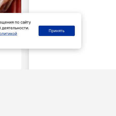
ещения по сайту
й деятельности.
Принять
олитикой