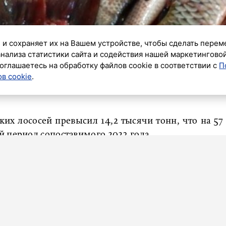
 и сохраняет их на Вашем устройстве, чтобы сделать перем
анализа статистики сайта и содействия нашей маркетингово
дневник»
оглашаетесь на обработку файлов cookie в соответствии с
П
в cookie
.
России бьет все рекорды, сообщил руководитель
ких лососей превысил 14,2 тысячи тонн, что на 57
 период сопоставимого 2023 года.
ветственно, уловы отмечаются в Приморском и
ремя путина только набирает обороты во всех
будет развиваться, во многом зависит и от нас.
ту по организации промысла и мероприятий по
стакова пресс-служба Росрыболовства.