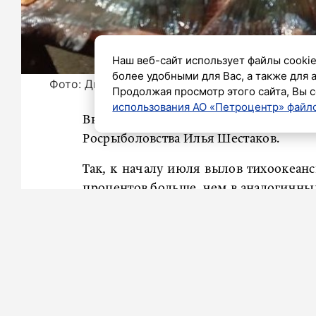
Наш веб-сайт использует файлы cookie
более удобными для Вас, а также для 
Фото: Дмитрий Аркатовский/«Петербургский 
Продолжая просмотр этого сайта, Вы с
использования АО «Петроцентр» файло
Вылов рыб семейства лососевых в 
Росрыболовства Илья Шестаков.
Так, к началу июля вылов тихоокеанс
процентов больше, чем в аналогичный
«Высокие подходы лососей и, соот
Хабаровском краях… В настоящее в
дальневосточных регионах. Как она 
Нужно четко скоординировать рабо
контролю», – приводит слова Ильи Ше