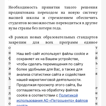
Необходимость принятия такого решения
продиктована переходом на новую систему
высшей школы и стремлением обеспечить
студентов возможностью переводиться в другие
вузы страны без потери года.
«В рамках новых образовательных стандартов
закрепим для всех программ единое
социогуманитарное ядро, в которое войдут
шесть дисциплин – история, основы
Наш веб-сайт использует файлы cookie и
философии, русский язык, основы российской
сохраняет их на Вашем устройстве,
государственности, безопасность
чтобы сделать перемещения по сайту
жизнедеятельности, физическая культура», –
более удобными для Вас, а также для
приводит «РИА Новости» цитату из сообщения
анализа статистики сайта и содействия
Минобрнауки.
нашей маркетинговой деятельности.
Продолжая просмотр этого сайта, Вы
Подчеркивается, что преподаваться данные
соглашаетесь на обработку файлов
дисциплины будут по единым рабочим
cookie в соответствии с
Политикой
программам, знания и навыки будут
использования АО «Петроцентр» файлов
оцениваться по единым оценочным
cookie
.