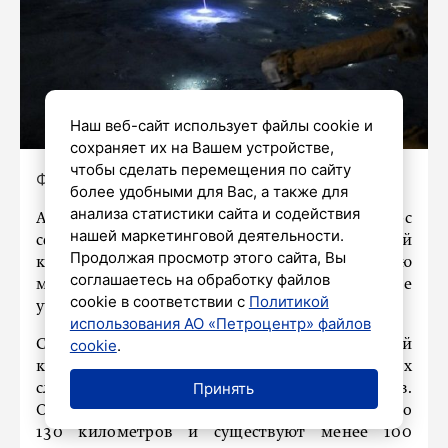
Наш веб-сайт использует файлы cookie и
сохраняет их на Вашем устройстве,
чтобы сделать перемещения по сайту
Фото: соцсети
более удобными для Вас, а также для
анализа статистики сайта и содействия
Астронавт NASA Николь Айерс
нашей маркетинговой деятельности.
сфотографировала с борта Международной
Продолжая просмотр этого сайта, Вы
космической станции уникальную красную
соглашаетесь на обработку файлов
молнию, или спрайт, как называют это явление
cookie в соответствии с
Политикой
учёные.
использования АО «Петроцентр» файлов
cookie
.
Спрайты представляют собой
кратковременные световые разряды в верхних
Принять
слоях атмосферы, возникающие во время гроз.
Обычно они появляются на высотах от 50 до
130 километров и существуют менее 100