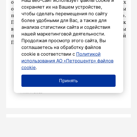
Наш веб-сайт использует файлы cookie и
отдыха в надлежащее состояние. О результатах
сохраняет их на Вашем устройстве,
осмотра и сроках возобновления работы
чтобы сделать перемещения по сайту
пляжей будет сообщено дополнительно.
более удобными для Вас, а также для
Поэтому прошу отнестись с пониманием к
анализа статистики сайта и содействия
временным ограничениям и соблюдать меры
нашей маркетинговой деятельности.
предосторожности», – отметил Сергей
Продолжая просмотр этого сайта, Вы
Петриченко.
соглашаетесь на обработку файлов
cookie в соответствии с
Политикой
использования АО «Петроцентр» файлов
НАШ ГОРОД
cookie
.
В Ботаническом саду ураган
Принять
повалил довоенный клен
4 июля 2025
Алексей Мавлиев,
ЭКСПЕРТНОЕ
21 ИЮЛЯ
2026 09:00
Юлия Николаева
МНЕНИЕ