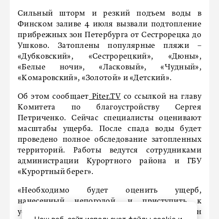
Сильный шторм и резкий подъем воды в
Финском заливе 4 июля вызвали подтопление
прибрежных зон Петербурга от Сестрорецка до
Ушково. Затоплены популярные пляжи –
«Дубковский», «Сестрорецкий», «Дюны»,
«Белые ночи», «Ласковый», «Чудный»,
«Комаровский», «Золотой» и «Детский».
Об этом сообщает
Piter.TV
со ссылкой на главу
Комитета по благоустройству Сергея
Петриченко. Сейчас специалисты оценивают
масштабы ущерба. После спада воды будет
проведено полное обследование затопленных
территорий. Работы ведутся сотрудниками
администрации Курортного района и ГБУ
«Курортный берег».
«Необходимо будет оценить ущерб,
нанесенный непогодой, и приступить к
устранению последствий и приведению зон