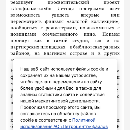
реализует просветительский проект
«Ленфильм-клуб». Летняя программа дает
возможность увидеть впервые или
пересмотреть фильмы «золотой коллекции»,
пообщаться с режиссерами, познакомиться с
новинками отечественного кино. Показы
пройдут как в самой студии, так и на
партнерских площадках – в библиотеках разных
районов, на Елагином острове и в других
культурных пространствах.
Наш веб-сайт использует файлы cookie и
На Петербургском международном культурном
сохраняет их на Вашем устройстве,
форуме – 2025 губернатор Александр Беглов и
чтобы сделать перемещения по сайту
министр культуры России Ольга Любимова
более удобными для Вас, а также для
подписали меморандум о сотрудничестве.
анализа статистики сайта и содействия
Город и федеральный центр совместно
нашей маркетинговой деятельности.
продолжат развитие «Ленфильма».
Продолжая просмотр этого сайта, Вы
соглашаетесь на обработку файлов
В Петербурге – колыбели отечественного кино –
cookie в соответствии с
Политикой
к этому искусству особое отношение, город
использования АО «Петроцентр» файлов
буквально пропитан творчеством. В