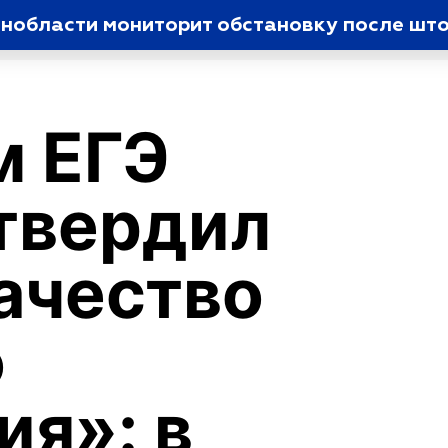
нобласти мониторит обстановку после шт
м ЕГЭ
твердил
ачество
о
ия»: в