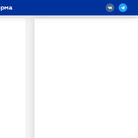
орма
18