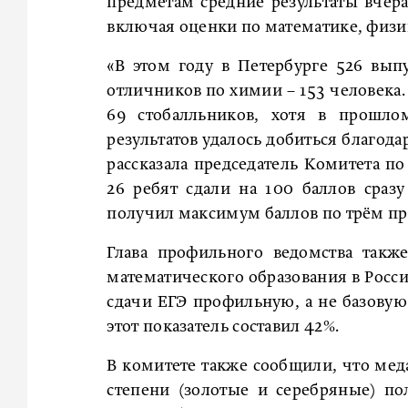
предметам средние результаты вче
включая оценки по математике, физи
«В этом году в Петербурге 526 вып
отличников по химии – 153 человека.
69 стобалльников, хотя в прошло
результатов удалось добиться благод
рассказала председатель Комитета по
26 ребят сдали на 100 баллов сраз
получил максимум баллов по трём пр
Глава профильного ведомства такж
математического образования в Росс
сдачи ЕГЭ профильную, а не базовую
этот показатель составил 42%.
В комитете также сообщили, что меда
степени (золотые и серебряные) п