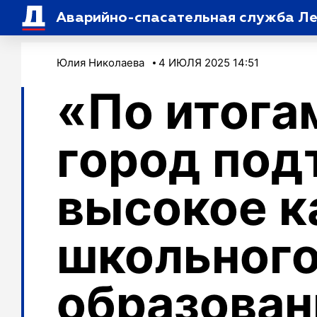
Аварийно-спасательная служба Ле
Юлия Николаева
4 ИЮЛЯ 2025 14:51
«По итога
город под
высокое к
школьног
образован