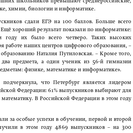
рашних школьников превышают среднероссийские,
ке, химии, биологии и информатике.
ускников сдали ЕГЭ на 100 баллов. Больше всего
 Ещё хороший результат показали по информатике:
м году их было всего четверо. Таких высоких
аря работе наших центров цифрового образования, –
 образованию Наталия Путиловская. – Кроме того,
у два предмета, а один ученик из 56-й гимназии
едметам: физике, математике и информатике».
е подчеркнула, что Петербург является лидером
ийской Федерации: 61% выпускников выбирают для
 математику. В Российской Федерации в этом году
ли за особые успехи в обучении, первой и второй
олучили в этом году 4869 выпускников – на 300