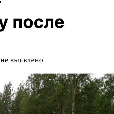
т
у после
 не выявлено