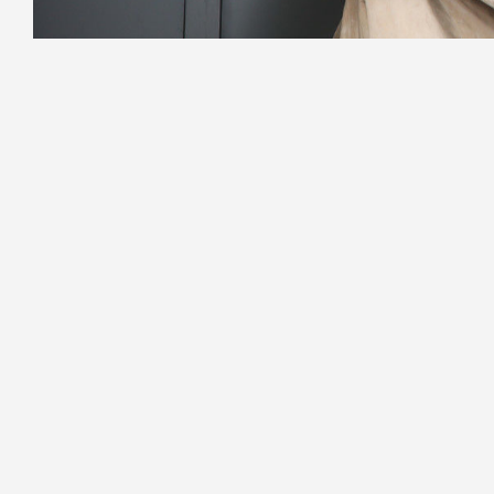
Фото: Роман Пименов/«Петербургский дневни
Петроградский районный суд Санкт-П
квартиру, земельный участок и парк
заместителю начальника ФГБУ «Сак
Пирогова» Минобороны России Елене
Ранее решение было принято по ис
установившей несоответствие расхо
показала, что с 2020 по 2023 год
доходах, пытаясь скрыть зарубежн
Шараповой Андрей Долгополов. Сумма 
Помимо конфискации имущества, с 
рублей.