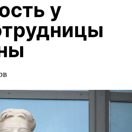
ость у
отрудницы
ны
ов