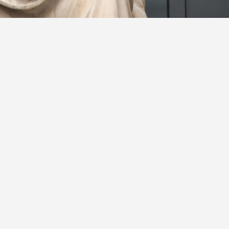
к»
етербурга обратил в доход Российской Федерации
овочное место в Анталье, принадлежащие бывшему
ский военный клинический санаторий им. Н. И.
 Шараповой.
ку военной прокуратуры Черноморского флота,
дов Шараповой ее официальным доходам. Проверка
ы Шарапова предоставляла неполные сведения о
ую недвижимость. В деле также фигурирует сын
иска составляла 18 547 490,47 рубля.
ответчиков взыскана госпошлина в размере 6000