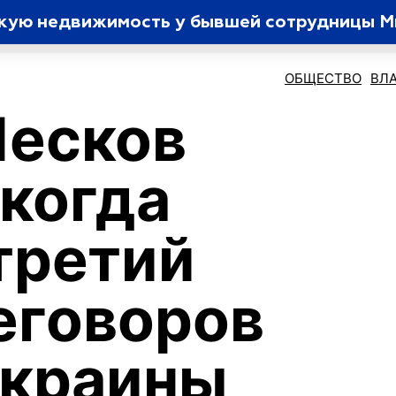
цкую недвижимость у бывшей сотрудницы 
ОБЩЕСТВО
ВЛ
Песков
 когда
третий
еговоров
Украины