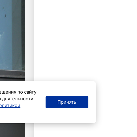
ещения по сайту
й деятельности.
Принять
олитикой