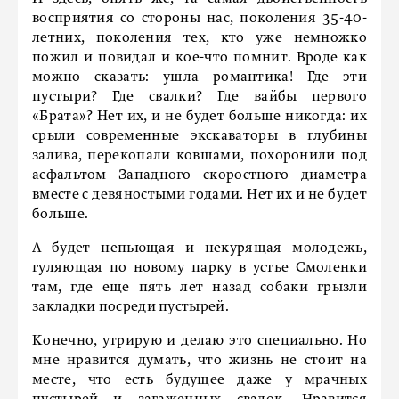
восприятия со стороны нас, поколения 35-40-
летних, поколения тех, кто уже немножко
пожил и повидал и кое-что помнит. Вроде как
можно сказать: ушла романтика! Где эти
пустыри? Где свалки? Где вайбы первого
«Брата»? Нет их, и не будет больше никогда: их
срыли современные экскаваторы в глубины
залива, перекопали ковшами, похоронили под
асфальтом Западного скоростного диаметра
вместе с девяностыми годами. Нет их и не будет
больше.
А будет непьющая и некурящая молодежь,
гуляющая по новому парку в устье Смоленки
там, где еще пять лет назад собаки грызли
закладки посреди пустырей.
Конечно, утрирую и делаю это специально. Но
мне нравится думать, что жизнь не стоит на
месте, что есть будущее даже у мрачных