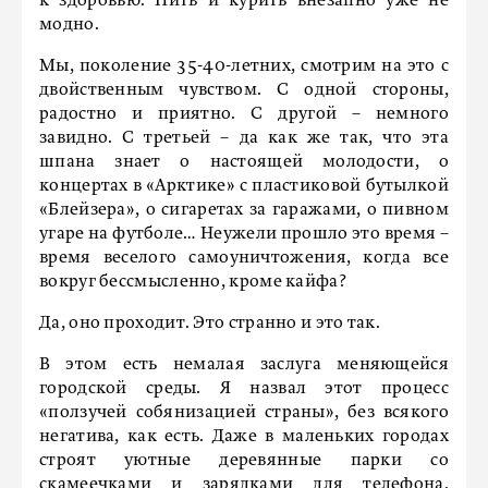
к здоровью. Пить и курить внезапно уже не
модно.
Мы, поколение 35-40-летних, смотрим на это с
двойственным чувством. С одной стороны,
радостно и приятно. С другой – немного
завидно. С третьей – да как же так, что эта
шпана знает о настоящей молодости, о
концертах в «Арктике» с пластиковой бутылкой
«Блейзера», о сигаретах за гаражами, о пивном
угаре на футболе… Неужели прошло это время –
время веселого самоуничтожения, когда все
вокруг бессмысленно, кроме кайфа?
Да, оно проходит. Это странно и это так.
В этом есть немалая заслуга меняющейся
городской среды. Я назвал этот процесс
«ползучей собянизацией страны», без всякого
негатива, как есть. Даже в маленьких городах
строят уютные деревянные парки со
скамеечками и зарядками для телефона.