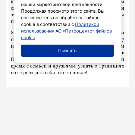
крепости, «Бродский DRIVE» в Шереметевском
нашей маркетинговой деятельности.
саду, джазовый фестиваль Игоря Бутмана – и
Продолжая просмотр этого сайта, Вы
это далеко не полный список событий для
соглашаетесь на обработку файлов
петербуржцев и гостей Северной столицы.
cookie в соответствии с
Политикой
использования АО «Петроцентр» файлов
8 июля мы отметим молодой государственный
cookie
.
праздник – День семьи, любви и верности. 27
июля наш город станет главным центром
Принять
торжеств ко Дню ВМФ. Второй летний месяц в
Петербурге идеален для того, чтобы провести
время с семьей и друзьями, узнать о традициях
и открыть для себя что-то новое!
КУЛЬТУРА
Театр Шаляпина покажет
«Пиковую драму»
27 июня 2025