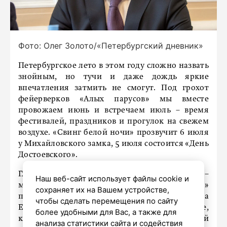
Фото: Олег Золото/«Петербургский дневник»
Петербургское лето в этом году сложно назвать
знойным, но тучи и даже дождь яркие
впечатления затмить не смогут. Под грохот
фейерверков «Алых парусов» мы вместе
провожаем июнь и встречаем июль – время
фестивалей, праздников и прогулок на свежем
воздухе. «Свинг белой ночи» прозвучит 6 июля
у Михайловского замка, 5 июля состоится «День
Достоевского».
Главный оперный праздник лета –
Наш веб-сайт использует файлы cookie и
международный фестиваль «Опера – всем»
сохраняет их на Вашем устройстве,
пройдет с 12 по 24 июля. Уличные театры на
чтобы сделать перемещения по сайту
Елагином, «Ночь музыки» в Гатчине,
более удобными для Вас, а также для
карильонные вечера в Петропавловской
анализа статистики сайта и содействия