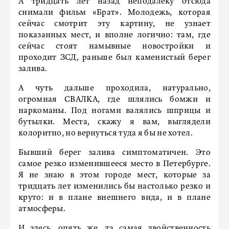
А тридцать лет назад неподалеку отсюда
снимали фильм «Брат». Молодежь, которая
сейчас смотрит эту картину, не узнает
показанных мест, и вполне логично: там, где
сейчас стоят намывные новостройки и
проходит ЗСД, раньше был каменистый берег
залива.
А чуть дальше проходила, натурально,
огромная СВАЛКА, где шлялись бомжи и
наркоманы. Под ногами валялись шприцы и
бутылки. Места, скажу я вам, выглядели
колоритно, но вернуться туда я бы не хотел.
Бывший берег залива симптоматичен. Это
самое резко изменившееся место в Петербурге.
Я не знаю в этом городе мест, которые за
тридцать лет изменились бы настолько резко и
круто: и в плане внешнего вида, и в плане
атмосферы.
И здесь, опять же, та самая двойственность