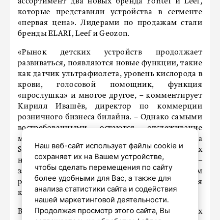
ассортимент два новых бренда Fontel и Leef,
которые представили устройства в сегменте
«первая цена». Лидерами по продажам стали
бренды ELARI, Leef и Geozon.
«Рынок детских устройств продолжает
развиваться, появляются новые функции, такие
как датчик ультрафиолета, уровень кислорода в
крови, голосовой помощник, функция
«прослушка» и многое другое, – комментирует
Кирилл Ивашёв, директор по коммерции
розничного бизнеса билайна. – Однако самыми
востребованными остаются отслеживание
местоположения, настройка геозон, кнопка
Наш веб-сайт использует файлы cookie и
SOS, аудиомониторинг, защита от незнакомых
сохраняет их на Вашем устройстве,
номеров. Рост продаж в этом сегменте –
чтобы сделать перемещения по сайту
закономерный результат, и мы продолжим
более удобными для Вас, а также для
расширять линейку, опираясь на ожидания
анализа статистики сайта и содействия
клиентов».
нашей маркетинговой деятельности.
Продолжая просмотр этого сайта, Вы
В свою очередь, востребованность детских