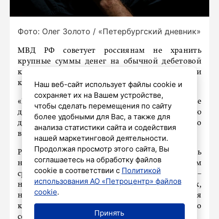
Фото: Олег Золото / «Петербургский дневник»
МВД РФ советует россиянам не хранить
крупные суммы денег на обычной дебетовой
карте, сказали 26 июня в управлении
кибербезопасности ведомства.
Наш веб-сайт использует файлы cookie и
сохраняет их на Вашем устройстве,
«Крупная сумма на обычной дебетовой карте
чтобы сделать перемещения по сайту
делает гражданина приоритетной мишенью
более удобными для Вас, а также для
для киберпреступников», – указано
анализа статистики сайта и содействия
в сообщении.
нашей маркетинговой деятельности.
Продолжая просмотр этого сайта, Вы
Россиянам рекомендовали держать
соглашаетесь на обработку файлов
на физической карте необходимый минимум
cookie в соответствии с
Политикой
средств, а основную часть денег –
использования АО «Петроцентр» файлов
на сберегательных счетах или вкладах,
cookie
.
на которых они застрахованы государством. Для
конкретных операций с деньгами лучше всего
Принять
создавать виртуальные карты.