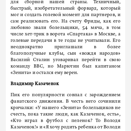
для сборной нашей страны. Техничный,
быстрый, изобретательный форвард, который
мог и создать голевой момент для партнеров, и
сам реализовать его. На счету Фриды, как его
любовно звали болельщики, 54 мяча, в том
числе хет-трик в ворота «Спартака» в Москве, а
голевые передачи в те годы не учитывали. Его
неоднократно приглашали в более
благополучные клубы, сын «вождя народов»
Василий Сталин уговаривал перейти в свою
команду ВВС, но Марютин был капитаном
«Зенита» и остался ему верен.
Владимир Казаченок
Пик его популярности совпал с зарождением
фанатского движения. В честь него сочинили
кричалки: «У нашего «Зенита» болельщиков не
счесть, пока такие люди, как Казаченок, есть»,
«Кто играл в футбол с пеленок? То Володя
Казаченок!» и «Я хочу родить ребенка от Володи