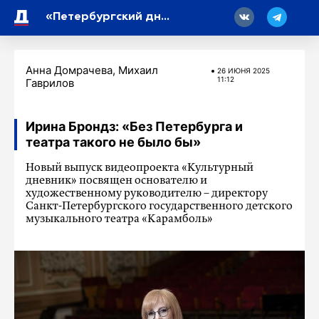
18
«Петербургский дневник» рассказал о футболистах, чей вклад в историю «Зенита» трудно измерить количеством титулов
Анна Домрачева, Михаил
26 ИЮНЯ 2025
11:12
Гаврилов
Ирина Брондз: «Без Петербурга и
театра такого не было бы»
Новый выпуск видеопроекта «Культурный
дневник» посвящен основателю и
художественному руководителю – директору
Санкт-Петербургского государственного детского
музыкального театра «Карамболь»