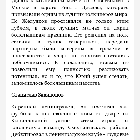
ударов в важнейшем матче со «Спартаком» в
Москве в ворота Рината Дасаева, которого
признавали одним из лучших голкиперов мира.
Но Желудков прославился не только этим
дублем, в своих лучших матчах он дарил
болельщикам праздник. Его решения на поле
ставили в тупик соперников, передачи
партнерам были выверены во времени и
пространстве, а удары по воротам считались
неберущимися. К сожалению, травмы не
позволили ему полностью реализовать
потенциал, но и то, что Юрий успел сделать,
запомнилось болельщикам навсегда.
Станислав Завидонов
Коренной ленинградец, он постигал азы
футбола в послевоенные годы во дворе на
Кирилловской улице, затем играл за
юношескую команду Смольнинского района.
Дебютировал в ленинградском клубе «Трудовые