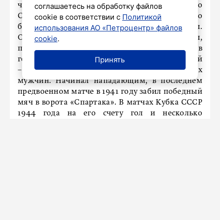
что его звали «дважды еврей Советского
соглашаетесь на обработку файлов
Союза». Он был образцом неустрашимого
cookie в соответствии с
Политикой
бойца, бившегося за каждый мяч без пощады.
использования АО «Петроцентр» файлов
Одну из травм он получил на глазах жены,
cookie
.
пришедшей на стадион. Ему попали ногой в
Принять
голову, и прямо с поля игрока увезли на скорой
– послевоенный футбол был игрой настоящих
мужчин. Начинал нападающим, в последнем
предвоенном матче в 1941 году забил победный
мяч в ворота «Спартака». В матчах Кубка СССР
1944 года на его счету гол и несколько
результативных передач. Затем стал одним из
лучших полузащитников.
На Осокиной улице в Кронштадте
установили наружное освещение
26 июня 2025