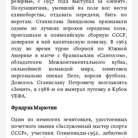
резервы», с 1957 года выступал за «Зенит».
Полузащитник, умевший на поле все: вести
единоборства, отдавать передачи, бить по
воротам. Станислава Завидонова признавали
одним из лучших игроков середины поля,
приглашали в олимпийскую сборную СССР,
доверяли в ней капитанскую повязку. В 1963
году во время турне сборной по Южной
Америке в матче с бразильским «Сантосом»,
обладателем Межконтинентального кубка,
сильнейшей командой мира, зенитовец
персонально опекал Пеле, короля футбола.
Довелось Станиславу Петровичу возглавлять
«Зенит», в 1988-м он выиграл путевку в Кубок
УЕФА.
Фридрих Марютин
Один из немногих зенитовцев, удостоенных
почетного звания «Заслуженный мастер спорта
СССР», участник Олимпиады-1952, дебютной