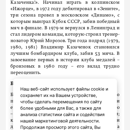
Казаченка!». Начинал играть в колпинском
«Ижорце», в 1972 году дебютировал в «Зените»,
три сезона провел в московском «Динамо», с
которым выиграл Кубок СССР, забив победный
мяч в финале. В 1979-м вернулся в Ленинград и
стал лидером команды, которую строил тренер-
новатор Юрий Морозов. Три года подряд (1979,
1980, 1981) Владимир Казаченок становился
лучшим бомбардиром клуба, забив 53 мяча. В
завоевание первых в истории клуба медалей –
бронзовых в 1980 году – его вклад трудно
переоценить.
Борис Левин-Коган
Наш веб-сайт использует файлы cookie и
Болельщики старших поколений, говоря о
сохраняет их на Вашем устройстве,
послевоенных годах, непременно вспоминали
чтобы сделать перемещения по сайту
его. Борис Левин-Коган выделялся внешностью
более удобными для Вас, а также для
– в детстве переболел корью, и волосы выпали;
анализа статистики сайта и содействия
как он сам говорил, «хожу с босой головой» – и
нашей маркетинговой деятельности.
двойной, редкой для футболистов фамилией, за
Продолжая просмотр этого сайта, Вы