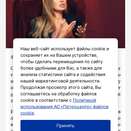
Наш веб-сайт использует файлы cookie и
сохраняет их на Вашем устройстве,
Фото: prt scr youtube.com / Начало
чтобы сделать перемещения по сайту
более удобными для Вас, а также для
Столичный суд 26 июня оштрафовал
анализа статистики сайта и содействия
телеведущую и блогера Викторию Боню
нашей маркетинговой деятельности.
на 50 тыс. рублей по административному
Продолжая просмотр этого сайта, Вы
протоколу о пропаганде наркотиков, пишут
соглашаетесь на обработку файлов
«Известия
». Сам протокол зарегистрировали
cookie в соответствии с
Политикой
28 мая.
использования АО «Петроцентр» файлов
Из материалов дела и результатов
cookie
.
лингвистического исследования следует, что
в интервью Бони с блогером Сергеем Косенко
Принять