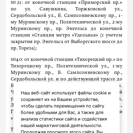
№21: от конечной станции «Приморский пр.»
по ул. Савушкина, Торжковской ул.,
Сердобольской ул., Б. Сампсониевскому пр., 1-
му Муринскому пр., Политехнической ул., 2-му
Муринскому пр., пр. Энгельса до конечной
станции «Станция метро «Удельная» (с учетом
закрытия пр. Энгельса от Выборгского шоссе до
пр. Тореза);
№40: от конечной станции «Тихорецкий пр.» по
Тихорецкому пр., Политехнической ул., 1-му
Муринскому пр., Б. Сампсониевскому пр.,
Сердобольской ул. и по действующей трассе до
Б. Монетной ул., далее по Б. Монетной ул., ул.
Чапаева, Гренадерскому мосту, Гренадерской
Наш веб-сайт использует файлы cookie и
ул., Б. Сампсониевскому пр., ул. Смолячкова,
сохраняет их на Вашем устройстве,
Лесному пр. (обратно: по Лесному пр.,
чтобы сделать перемещения по сайту
Гренадерской ул.) до конечной станции
более удобными для Вас, а также для
«Станция метро «Выборгская».
анализа статистики сайта и содействия
нашей маркетинговой деятельности.
Троллейбусы следуют –
Продолжая просмотр этого сайта, Вы