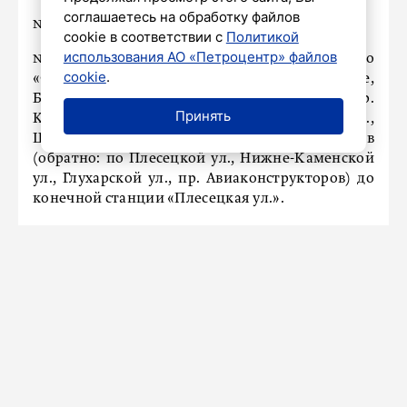
соглашаетесь на обработку файлов
№40: движение закрыто;
cookie в соответствии с
Политикой
использования АО «Петроцентр» файлов
№50: от конечной станции «Станция метро
cookie
.
«Старая Деревня» по Торфяной дороге,
Богатырскому пр., Коломяжскому пр., пр.
Принять
Королева, ул. Уточкина, Комендантскому пр.,
Шуваловскому пр., пр. Авиаконструкторов
(обратно: по Плесецкой ул., Нижне-Каменской
ул., Глухарской ул., пр. Авиаконструкторов) до
конечной станции «Плесецкая ул.».
НАШ ГОРОД
В Петербурге с начала недели
изъяли более тонны фруктов и
овощей из нелегальных ларьков
25 июня 2025