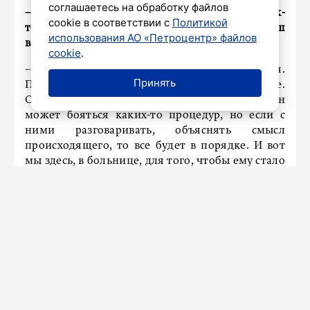
соглашаетесь на обработку файлов
– За эти тринадцать лет вашей работы дети как-
cookie в соответствии с
Политикой
то поменялись? Современный ребенок, на ваш
использования АО «Петроцентр» файлов
взгляд, он какой?
cookie
.
– На мой взгляд, вообще ничего не меняется.
Принять
Потому что ребенок не может сидеть на месте.
Он все время хочет узнавать что-то новое. Да, он
может бояться каких-то процедур, но если с
ними разговаривать, объяснять смысл
происходящего, то все будет в порядке. И вот
мы здесь, в больнице, для того, чтобы ему стало
лучше.
В Петербурге обеспечено
функционирование 59 учреждений
дополнительного образования
24 июня 2025