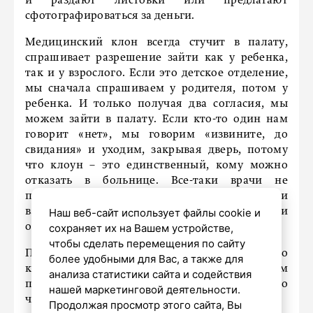
и раздают листовки или предлагают
сфотографироваться за деньги.
Медицинский клон всегда стучит в палату,
спрашивает разрешение зайти как у ребенка,
так и у взрослого. Если это детское отделение,
мы сначала спрашиваем у родителя, потом у
ребенка. И только получая два согласия, мы
можем зайти в палату. Если кто-то один нам
говорит «нет», мы говорим «извините, до
свидания» и уходим, закрывая дверь, потому
что клоун – это единственный, кому можно
отказать в больнице. Все-таки врачи не
приходят с медсестрами спрашивать, можно ли
Наш веб-сайт использует файлы cookie и
вам сейчас поставить капельницу. Там все-таки
сохраняет их на Вашем устройстве,
очень четкий протокол лечения.
чтобы сделать перемещения по сайту
Поэтому самое главное для медицинского
более удобными для Вас, а также для
клоуна – это деликатность. Если к людям
анализа статистики сайта и содействия
подходить деликатно и с уважением, то они это
нашей маркетинговой деятельности.
чувствуют.
Продолжая просмотр этого сайта, Вы